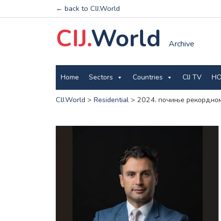
← back to CIJ.World
CIJ.
World
Archive
Home
Sectors
Countries
CIJ TV
HO
CIJ.World
>
Residential
>
2024. почиње рекордном