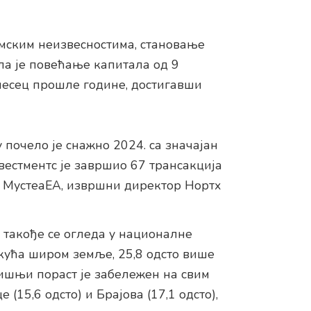
мским неизвесностима, становање
ила је повећање капитала од 9
 месец прошле године, достигавши
почело је снажно 2024. са значајан
вестментс је завршио 67 трансакција
д МустеаЕА, извршни директор Нортх
 такође се огледа у националне
5 кућа широм земље, 25,8 одсто више
дишњи пораст је забележен на свим
15,6 одсто) и Брајова (17,1 одсто),