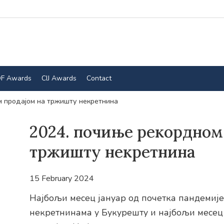
F Awards
CIJ Awards
Contact
 продајом на тржишту некретнина
2024. почиње рекордном
тржишту некретнина
15 February 2024
Најбољи месец јануар од почетка пандемије
некретнинама у Букурешту и најбољи месец 