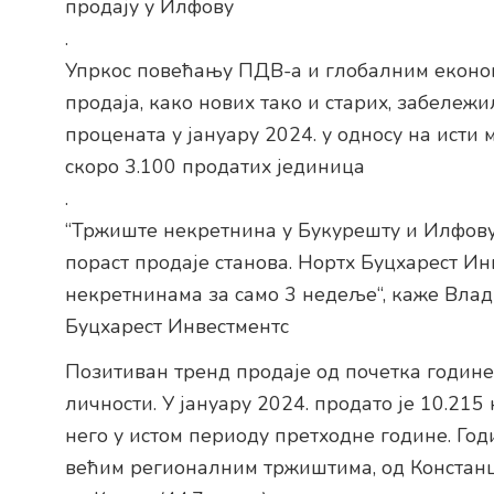
продају у Илфову
.
Упркос повећању ПДВ-а и глобалним еконо
продаја, како нових тако и старих, забележ
процената у јануару 2024. у односу на исти
скоро 3.100 продатих јединица
.
“Тржиште некретнина у Букурешту и Илфову 
пораст продаје станова. Нортх Буцхарест Ин
некретнинама за само 3 недеље“, каже Вла
Буцхарест Инвестментс
Позитиван тренд продаје од почетка године
личности. У јануару 2024. продато је 10.21
него у истом периоду претходне године. Го
већим регионалним тржиштима, од Констанце (