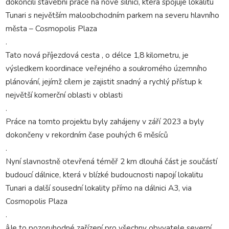
dokončili stavební práce na nové silnici, která spojuje lokalitu
Tunari s největším maloobchodním parkem na severu hlavního
města – Cosmopolis Plaza
.
Tato nová příjezdová cesta , o délce 1,8 kilometru, je
výsledkem koordinace veřejného a soukromého územního
plánování, jejímž cílem je zajistit snadný a rychlý přístup k
největší komerční oblasti v oblasti
.
Práce na tomto projektu byly zahájeny v září 2023 a byly
dokončeny v rekordním čase pouhých 6 měsíců
.
Nyní slavnostně otevřená téměř 2 km dlouhá část je součástí
budoucí dálnice, která v blízké budoucnosti napojí lokalitu
Tunari a další sousední lokality přímo na dálnici A3, via
Cosmopolis Plaza
.
âJe to pozoruhodné zařízení pro všechny obyvatele severní