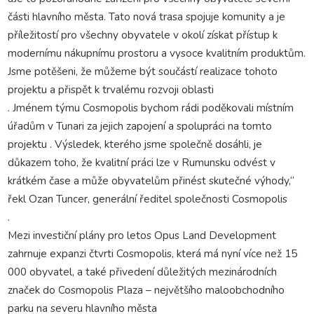
části hlavního města. Tato nová trasa spojuje komunity a je
příležitostí pro všechny obyvatele v okolí získat přístup k
modernímu nákupnímu prostoru a vysoce kvalitním produktům.
Jsme potěšeni, že můžeme být součástí realizace tohoto
projektu a přispět k trvalému rozvoji oblasti
. Jménem týmu Cosmopolis bychom rádi poděkovali místním
úřadům v Tunari za jejich zapojení a spolupráci na tomto
projektu . Výsledek, kterého jsme společně dosáhli, je
důkazem toho, že kvalitní práci lze v Rumunsku odvést v
krátkém čase a může obyvatelům přinést skutečné výhody,“
řekl Ozan Tuncer, generální ředitel společnosti Cosmopolis
.
Mezi investiční plány pro letos Opus Land Development
zahrnuje expanzi čtvrti Cosmopolis, která má nyní více než 15
000 obyvatel, a také přivedení důležitých mezinárodních
značek do Cosmopolis Plaza – největšího maloobchodního
parku na severu hlavního města