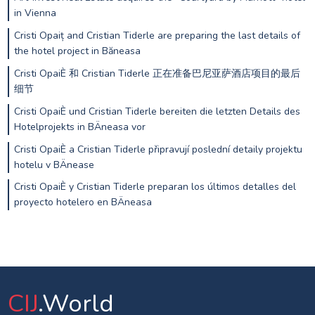
in Vienna
Cristi Opaiț and Cristian Tiderle are preparing the last details of
the hotel project in Băneasa
Cristi OpaiÈ 和 Cristian Tiderle 正在准备巴尼亚萨酒店项目的最后
细节
Cristi OpaiÈ und Cristian Tiderle bereiten die letzten Details des
Hotelprojekts in BÄneasa vor
Cristi OpaiÈ a Cristian Tiderle připravují poslední detaily projektu
hotelu v BÄnease
Cristi OpaiÈ y Cristian Tiderle preparan los últimos detalles del
proyecto hotelero en BÄneasa
CIJ
.World