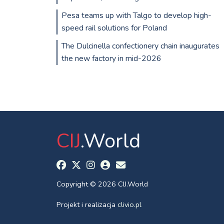
Pesa teams up with Talgo to develop high-
speed rail solutions for Poland
The Dulcinella confectionery chain inaugurates
the new factory in mid-2026
CIJ
.World
Copyright © 2026 CIJ.World
Projekt i realizacja
clivio.pl