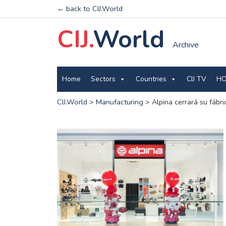
← back to CIJ.World
CIJ.
World
Archive
Home
Sectors
Countries
CIJ TV
HO
CIJ.World
>
Manufacturing
>
Alpina cerrará su fábr