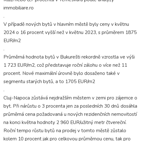
immobiliare.ro
.
V případě nových bytů v hlavním městě byly ceny v květnu
2024 o 16 procent vyšší než v květnu 2023, s průměrem 1875
EUR/m2
.
Průměrná hodnota bytů v Bukurešti rekordně vzrostla ve výši
1 723 EUR/m2, což představuje roční zálohu o více než 11
procent. Nové maximální úrovně bylo dosaženo také v
segmentu starých bytů, a to 1705 EUR/m2
.
Cluj-Napoca zůstává nejdražším městem v zemi pro zájemce o
byt. Při nárůstu o 3 procenta jen za posledních 30 dnů dosáhla
průměrná cena požadovaná u nových rezidenčních nemovitostí
na konci května hodnoty 2 960 EUR/užitný metr čtvereční.
Roční tempo růstu bytů na prodej v tomto městě zůstalo
kolem 10 procent jak pro celkovou průměrnou cenu, tak pro