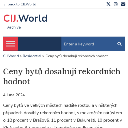
← back to CIJ.World
CIJ.
World
Archive
CIJ.World
>
Residential
>
Ceny bytů dosahují rekordních hodnot
Ceny bytů dosahují rekordních
hodnot
4 June 2024
Ceny bytů ve velkých městech nadále rostou a v některých
případech dosáhly rekordních hodnot, s meziročním nárůstem
o 18 procent v Brašově, 11 procent v Bukurešti, 10 procent v
Kluži nebo 8,7 procenta v Temešváru podle analýzy