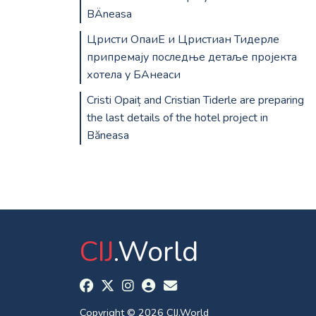
BÄneasa
Цристи ОпаиЕ и Цристиан Тидерле
припремају последње детаље пројекта
хотела у БАнеаси
Cristi Opaiț and Cristian Tiderle are preparing
the last details of the hotel project in
Băneasa
CIJ
.World
Copyright © 2026 CIJ.World