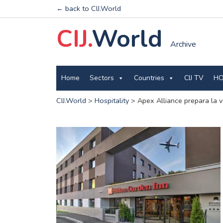
← back to CIJ.World
CIJ.
World
Archive
Home
Sectors
Countries
CIJ TV
HO
CIJ.World
>
Hospitality
>
Apex Alliance prepara la 