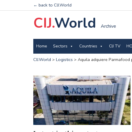
← back to CIJ.World
CIJ.
World
Archive
Home
Sectors
Countries
CIJ TV
HO
CIJ.World
>
Logistics
>
Aquila adquiere Parmafood 