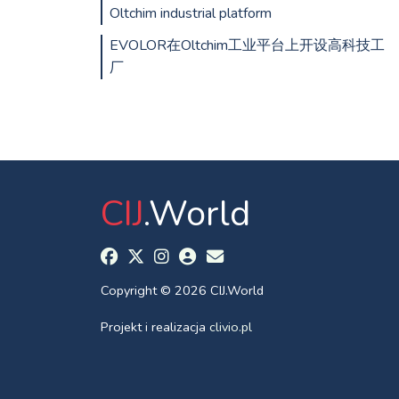
Oltchim industrial platform
EVOLOR在Oltchim工业平台上开设高科技工
厂
CIJ
.World
Copyright © 2026 CIJ.World
Projekt i realizacja
clivio.pl