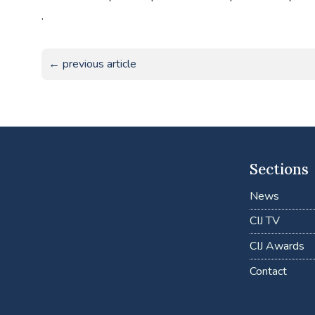
.
← previous article
Sections
News
CIJ TV
CIJ Awards
Contact