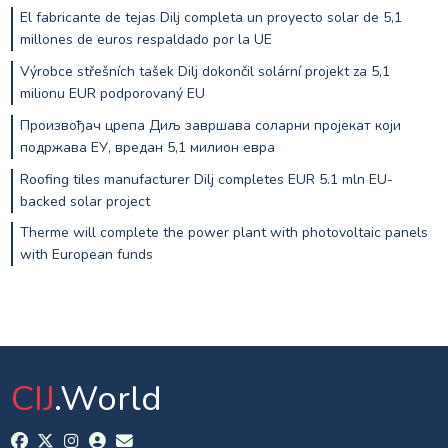
El fabricante de tejas Dilj completa un proyecto solar de 5,1
millones de euros respaldado por la UE
Výrobce střešních tašek Dilj dokončil solární projekt za 5,1
milionu EUR podporovaný EU
Произвођач црепа Диљ завршава соларни пројекат који
подржава ЕУ, вредан 5,1 милион евра
Roofing tiles manufacturer Dilj completes EUR 5.1 mln EU-
backed solar project
Therme will complete the power plant with photovoltaic panels
with European funds
CIJ
.World