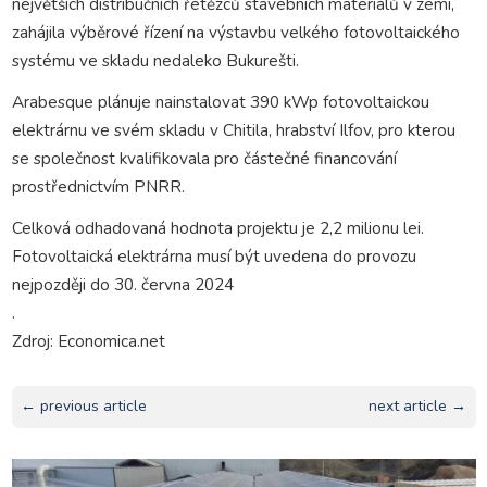
největších distribučních řetězců stavebních materiálů v zemi,
zahájila výběrové řízení na výstavbu velkého fotovoltaického
systému ve skladu nedaleko Bukurešti.
Arabesque plánuje nainstalovat 390 kWp fotovoltaickou
elektrárnu ve svém skladu v Chitila, hrabství Ilfov, pro kterou
se společnost kvalifikovala pro částečné financování
prostřednictvím PNRR.
Celková odhadovaná hodnota projektu je 2,2 milionu lei.
Fotovoltaická elektrárna musí být uvedena do provozu
nejpozději do 30. června 2024
.
Zdroj: Economica.net
← previous article
next article →