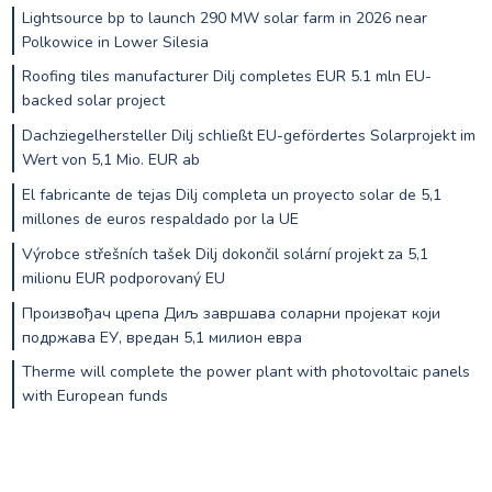
Lightsource bp to launch 290 MW solar farm in 2026 near
Polkowice in Lower Silesia
Roofing tiles manufacturer Dilj completes EUR 5.1 mln EU-
backed solar project
Dachziegelhersteller Dilj schließt EU-gefördertes Solarprojekt im
Wert von 5,1 Mio. EUR ab
El fabricante de tejas Dilj completa un proyecto solar de 5,1
millones de euros respaldado por la UE
Výrobce střešních tašek Dilj dokončil solární projekt za 5,1
milionu EUR podporovaný EU
Произвођач црепа Диљ завршава соларни пројекат који
подржава ЕУ, вредан 5,1 милион евра
Therme will complete the power plant with photovoltaic panels
with European funds