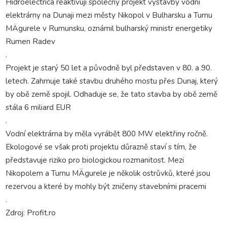
Hidroelectrica reaktivují společný projekt výstavby vodní
elektrárny na Dunaji mezi městy Nikopol v Bulharsku a Turnu
MÄgurele v Rumunsku, oznámil bulharský ministr energetiky
Rumen Radev
.
Projekt je starý 50 let a původně byl představen v 80. a 90.
letech. Zahrnuje také stavbu druhého mostu přes Dunaj, který
by obě země spojil. Odhaduje se, že tato stavba by obě země
stála 6 miliard EUR
.
Vodní elektrárna by měla vyrábět 800 MW elektřiny ročně.
Ekologové se však proti projektu důrazně staví s tím, že
představuje riziko pro biologickou rozmanitost. Mezi
Nikopolem a Turnu MÄgurele je několik ostrůvků, které jsou
rezervou a které by mohly být zničeny stavebními pracemi
.
Zdroj: Profit.ro