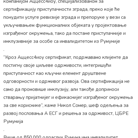
компанијом Аццесс4иоу, специјализованом за
сертификацију приступачности зграда, преко које ће
понудити услуге ревизије зграда и препоруке у вези са
укључивањем функционалних објеката у пројектовање
изграђеног окружења, тако да постане приступачније и
инклузивније за особе са инвалидитетом из Румуније
.
“Кроз Аццесс4иоу сертификат, подржавамо клијенте да
постигну своје циљеве одрживости, интегришући
приступачност као кључни елемент друштвене
одговорности и одрживог развоја. Ова сертификација не
само да промовише инклузију, али такође доприноси
стварању пријатнијег и ефикаснијег изграђеног окружења
за све кориснике“, каже Никол Сомер, шеф одељења за
развој пословања А ЕСГ и решења за одрживост, ЦБРЕ
Румунија
.
Више од 850.000 одраслих Румуна има инвалидитет,