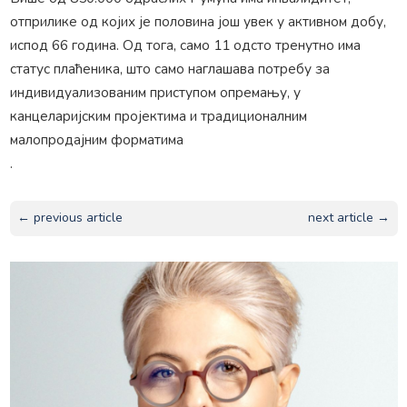
отприлике од којих је половина још увек у активном добу,
испод 66 година. Од тога, само 11 одсто тренутно има
статус плаћеника, што само наглашава потребу за
индивидуализованим приступом опремању, у
канцеларијским пројектима и традиционалним
малопродајним форматима
.
← previous article
next article →