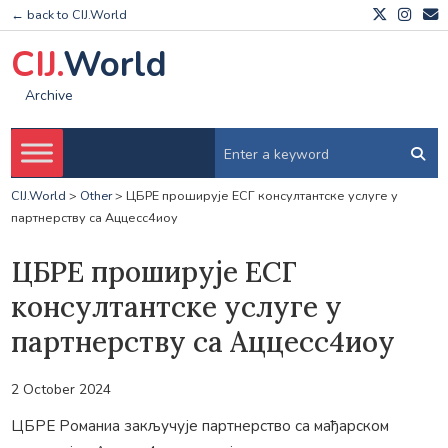
← back to CIJ.World
CIJ.
World
Archive
CIJ.World
>
Other
>
ЦБРЕ проширује ЕСГ консултантске услуге у
партнерству са Аццесс4иоу
ЦБРЕ проширује ЕСГ
консултантске услуге у
партнерству са Аццесс4иоу
2 October 2024
ЦБРЕ Романиа закључује партнерство са мађарском