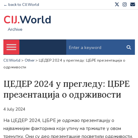
← back to CIJ.World
CIJ.
World
Archive
CIJ.World
>
Other
>
ЦЕДЕР 2024 у прегледу: ЦБРЕ презентација о
одрживости
ЦЕДЕР 2024 у прегледу: ЦБРЕ
презентација о одрживости
4 July 2024
На ЦЕДЕР 2024, ЦБРЕ је одржао презентацију о
најважнијим факторима који утичу на тржиште у овом
тренутку. Они су део презентације посветили одрживости,