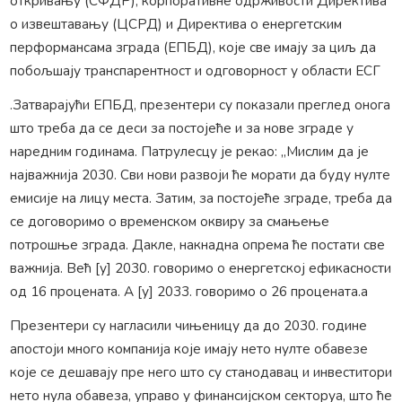
откривању (СФДР), корпоративне одрживости Директива
о извештавању (ЦСРД) и Директива о енергетским
перформансама зграда (ЕПБД), које све имају за циљ да
побољшају транспарентност и одговорност у области ЕСГ
.Затварајући ЕПБД, презентери су показали преглед онога
што треба да се деси за постојеће и за нове зграде у
наредним годинама. Патрулесцу је рекао: „Мислим да је
најважнија 2030. Сви нови развоји ће морати да буду нулте
емисије на лицу места. Затим, за постојеће зграде, треба да
се договоримо о временском оквиру за смањење
потрошње зграда. Дакле, накнадна опрема ће постати све
важнија. Већ [у] 2030. говоримо о енергетској ефикасности
од 16 процената. А [у] 2033. говоримо о 26 процената.а
Презентери су нагласили чињеницу да до 2030. године
апостоји много компанија које имају нето нулте обавезе
које се дешавају пре него што су станодавац и инвеститори
нето нула обавеза, управо у финансијском секторуа, што ће