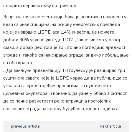
створити неравнотежу на тржишту.
Завршна тачка презентације била је позитивна напомена у
вези са инвестицијама, на основу енергетских прегледа
које је извршио ЦБРЕ: аса 1,4% инвестиције можете
добити 30% укупне уштеде ЦО2. Дакле, ми смо у раној
фази, а добар део тога је то што ако погледамо вредност
зграде и такође финансирање зграде, видимо побољшање
на оба краја.а
. .Да закључи презентацију, Патрулесцу је резимирао три
суштинска савета које је ЦБРЕ морао да да публици: да се
усклади са предстојећим прописима, са нултим нето
циљевима окупатора, и коначно, да узме у обзир а хитност
да се почне разматрати реконструкција постојећих
пословних зграда за кратку будућност од пет година.а
← previous article
next article →