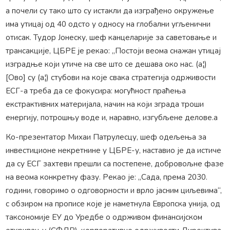
а почели су тако што су истакли да изграђено окружење
има утицај од 40 одсто у односу на глобални угљенични
отисак. Тудор Јонеску, шеф канцеларије за саветовање и
трансакције, ЦБРЕ је рекао: „Постоји веома снажан утицај
изградње који утиче на све што се дешава око нас. (а¦)
[Ово] су (а¦) стубови на које свака стратегија одрживости
ЕСГ-а треба да се фокусира: могућност праћења
екстрактивних материјала, начин на који зграда троши
енергију, потрошњу воде и, наравно, изгубљене делове.а
Ко-презентатор Михаи Патрулесцу, шеф одељења за
инвестиционе некретнине у ЦБРЕ-у, наставио је да истиче
да су ЕСГ захтеви прешли са постепене, добровољне фазе
на веома конкретну фазу. Рекао је: „Сада, према 2030.
години, говоримо о одговорности и врло јасним циљевима“,
с обзиром на прописе које је наметнула Европска унија, од
таксономије ЕУ до Уредбе о одрживом финансијском