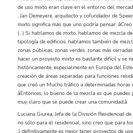
de uso mixto eran clave en el entorno del mercad
. Jan Demeyere, arquitecto y cofundador de Spee
mixto significa más que uno podría pensar. âCreo
(…) Si hablamos de mixto, hablamos de mezcla de
tipología de edificios, hablamos también de mezc
zonas públicas, zonas verdes, zonas más cerradas,
hacer un proyecto mixto es bastante difícil y se n
históricamente, especialmente en Europa del Este, 
creación de áreas separadas para funciones reside
que creó un Mucho tráfico a determinadas horas d
âEntonces, lo bueno de la mezcla es que puedes j
muy claro que se puede crear una comunidad.â
Luciana Giurea, Jefa de la División Residencial d
no sólo para el residencial, sino creo que para to
.) definitivamente es mejor tener proyectos de us