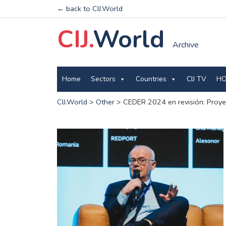
← back to CIJ.World
CIJ.
World
Archive
Home
Sectors
Countries
CIJ TV
HO
CIJ.World
>
Other
>
CEDER 2024 en revisión: Proye