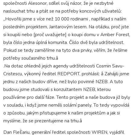
společnosti Alesonor, sdílel svůj názor, že je nezbytné
naslouchat trhu a ptát se na potřeby koncových uživatelů:
„Hovořili jsme s více než 10 000 rodinami , například s naším
posledním projektem, Jantarovým lesem. Na otázku, proč jste
si koupili nebo [proč uvažujete] o koupi domu v Amber Forest,
byla číslo jedna úplná komunita. Číslo dvě byla udržitelnost.
Pokud se tedy zaměříme na tyto dva prvky, věřím, že řešíme
potřeby současného trhu.â
.Na dotaz ohledně jejich agendy udržitelnosti Cosmin Savu-
Cristescu, výkonný ředitel REDPORT, prohlásil: â Zahájili jsme
jednu z našich budov dříve, než bylo povinné NZEB. A tuto
budovu jsme studovali s konzultantem NZEB, kterou
používáme pro další fáze. Tento projekt a naše budova již byly
v souladu, i když jsme neměli solární panely. To tedy vypovídá
o způsobu, jakým přistupujeme k našim projektům a jak si
myslíme, že se prezentujeme na trhu.â
Dan FleÈariu, generální ředitel společnosti WIREN, vyjádřil