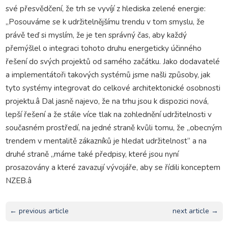
své přesvědčení, že trh se vyvíjí z hlediska zelené energie:
„Posouváme se k udržitelnějšímu trendu v tom smyslu, že
právě teď si myslím, že je ten správný čas, aby každý
přemýšlel o integraci tohoto druhu energeticky účinného
řešení do svých projektů od samého začátku. Jako dodavatelé
a implementátoři takových systémů jsme našli způsoby, jak
tyto systémy integrovat do celkové architektonické osobnosti
projektu.â Dal jasně najevo, že na trhu jsou k dispozici nová,
lepší řešení a že stále více tlak na zohlednění udržitelnosti v
současném prostředí, na jedné straně kvůli tomu, že „obecným
trendem v mentalitě zákazníků je hledat udržitelnost“ a na
druhé straně „máme také předpisy, které jsou nyní
prosazovány a které zavazují vývojáře, aby se řídili konceptem
NZEB.â
← previous article
next article →