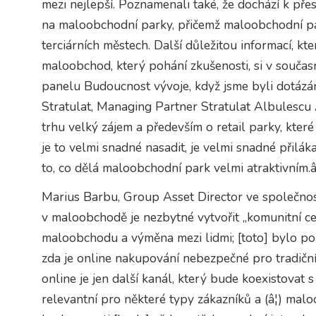
mezi nejlepší. Poznamenali také, že dochází k př
na maloobchodní parky, přičemž maloobchodní par
terciárních městech. Další důležitou informací, kt
maloobchod, který pohání zkušenosti, si v součas
panelu Budoucnost vývoje, když jsme byli dotázáni
Stratulat, Managing Partner Stratulat Albulescu At
trhu velký zájem a především o retail parky, kter
je to velmi snadné nasadit, je velmi snadné přilákat
to, co dělá maloobchodní park velmi atraktivním.
Marius Barbu, Group Asset Director ve společnosti
v maloobchodě je nezbytné vytvořit „komunitní ce
maloobchodu a výměna mezi lidmi; [toto] bylo po l
zda je online nakupování nebezpečné pro tradiční
online je jen další kanál, který bude koexistovat s 
relevantní pro některé typy zákazníků a (â¦) ma