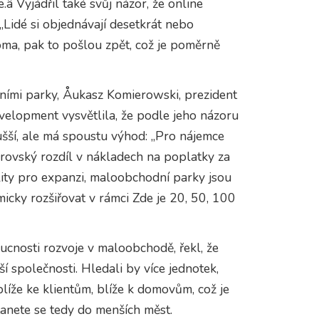
â Vyjádřil také svůj názor, že online
„Lidé si objednávají desetkrát nebo
o doma, pak to pošlou zpět, což je poměrně
ními parky, Åukasz Komierowski, prezident
elopment vysvětlila, že podle jeho názoru
šší, ale má spoustu výhod: „Pro nájemce
brovský rozdíl v nákladech na poplatky za
lity pro expanzi, maloobchodní parky jsou
cky rozšiřovat v rámci Zde je 20, 50, 100
cnosti rozvoje v maloobchodě, řekl, že
ší společnosti. Hledali by více jednotek,
blíže ke klientům, blíže k domovům, což je
tanete se tedy do menších měst.