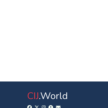
CIJ
.World