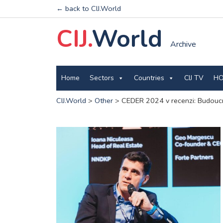
← back to CIJ.World
CIJ.
World
Archive
Home
Sectors
Countries
CIJ TV
HO
CIJ.World
>
Other
>
CEDER 2024 v recenzi: Budou