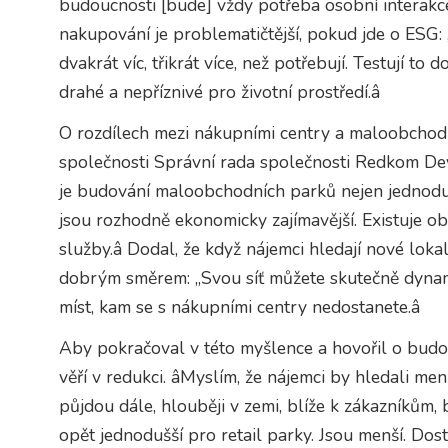
budoucnosti [bude] vždy potřeba osobní interakce.
nakupování je problematičtější, pokud jde o ESG: 
dvakrát víc, třikrát více, než potřebují. Testují t
drahé a nepříznivé pro životní prostředí.â
O rozdílech mezi nákupními centry a maloobchod
společnosti Správní rada společnosti Redkom Dev
je budování maloobchodních parků nejen jednodu
jsou rozhodně ekonomicky zajímavější. Existuje o
služby.â Dodal, že když nájemci hledají nové loka
dobrým směrem: „Svou síť můžete skutečně dynami
míst, kam se s nákupními centry nedostanete.â
Aby pokračoval v této myšlence a hovořil o budou
věří v redukci. âMyslím, že nájemci by hledali men
půjdou dále, hlouběji v zemi, blíže k zákazníkům, 
opět jednodušší pro retail parky. Jsou menší. Dos