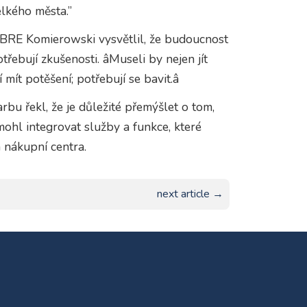
elkého města.”
CBRE Komierowski vysvětlil, že budoucnost
řebují zkušenosti. âMuseli by nejen jít
 mít potěšení; potřebují se bavit.â
u řekl, že je důležité přemýšlet o tom,
 mohl integrovat služby a funkce, které
 nákupní centra.
next article →