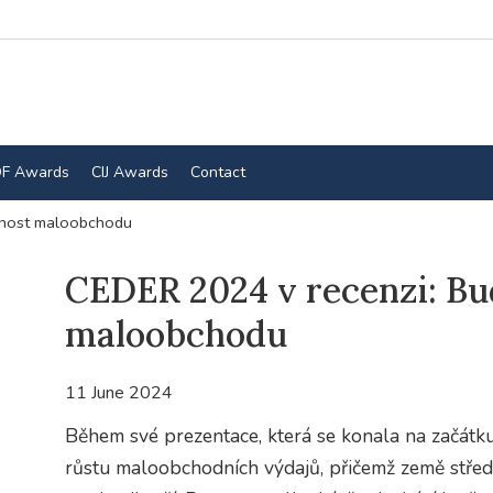
F Awards
CIJ Awards
Contact
cnost maloobchodu
CEDER 2024 v recenzi: B
maloobchodu
11 June 2024
Během své prezentace, která se konala na začát
růstu maloobchodních výdajů, přičemž země stře