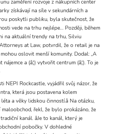
esunu zaměření rozvoje z nákupních center
ky získávají na síle v sekundárních a
erou poskytli publiku, byla skutečnost, že
nosti vede na trhu nejlépe… Později, během
 na aktuální trendy na trhu, Silviu
torneys at Law, potvrdil, že o retail je na
é mohou oslovit menší komunity. Dodal: „A
 nájemce a (â¦) vytvořit centrum (â¦). To je
â
 NEPI Rockcastle, vyjádřil svůj názor, že
ntra, která jsou postavena kolem
éta a věky lidskou činností.â Na otázku,
 maloobchod, řekl, že bylo prokázáno, že
tradiční kanál. âJe to kanál, který je
loobchodní pobočky. V dohledné