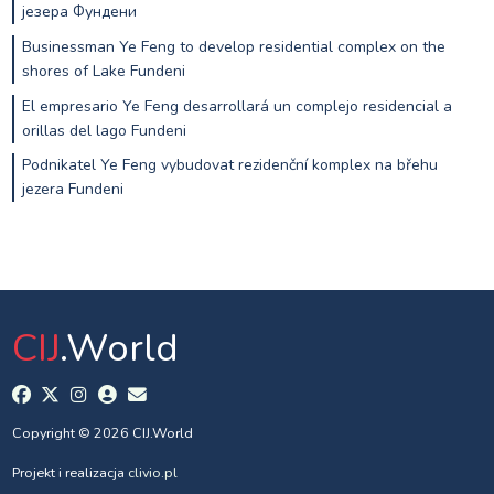
језера Фундени
Businessman Ye Feng to develop residential complex on the
shores of Lake Fundeni
El empresario Ye Feng desarrollará un complejo residencial a
orillas del lago Fundeni
Podnikatel Ye Feng vybudovat rezidenční komplex na břehu
jezera Fundeni
CIJ
.World
Copyright © 2026 CIJ.World
Projekt i realizacja
clivio.pl