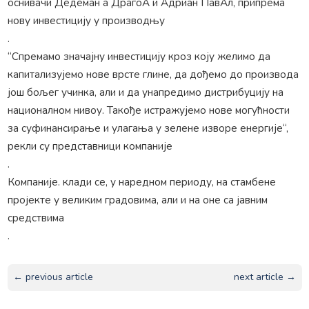
оснивачи Дедеман а ДрагоА и Адриан ПавАл, припрема
нову инвестицију у производњу
.
“Спремамо значајну инвестицију кроз коју желимо да
капитализујемо нове врсте глине, да дођемо до производа
још бољег учинка, али и да унапредимо дистрибуцију на
националном нивоу. Такође истражујемо нове могућности
за суфинансирање и улагања у зелене изворе енергије“,
рекли су представници компаније
.
Компаније. клади се, у наредном периоду, на стамбене
пројекте у великим градовима, али и на оне са јавним
средствима
.
← previous article
next article →