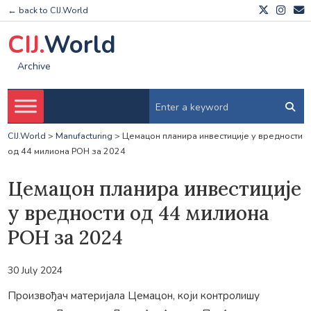
← back to CIJ.World
CIJ.
World
Archive
CIJ.World
>
Manufacturing
>
Цемацон планира инвестиције у вредности
од 44 милиона РОН за 2024
Цемацон планира инвестиције
у вредности од 44 милиона
РОН за 2024
30 July 2024
Произвођач материјала Цемацон, који контролишу