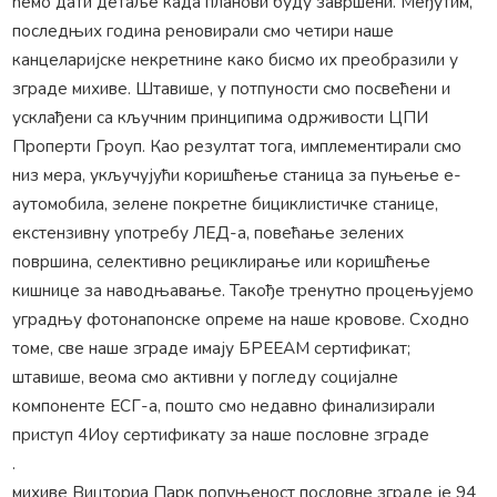
ћемо дати детаље када планови буду завршени. Међутим,
последњих година реновирали смо четири наше
канцеларијске некретнине како бисмо их преобразили у
зграде михиве. Штавише, у потпуности смо посвећени и
усклађени са кључним принципима одрживости ЦПИ
Проперти Гроуп. Као резултат тога, имплементирали смо
низ мера, укључујући коришћење станица за пуњење е-
аутомобила, зелене покретне бициклистичке станице,
екстензивну употребу ЛЕД-а, повећање зелених
површина, селективно рециклирање или коришћење
кишнице за наводњавање. Такође тренутно процењујемо
уградњу фотонапонске опреме на наше кровове. Сходно
томе, све наше зграде имају БРЕЕАМ сертификат;
штавише, веома смо активни у погледу социјалне
компоненте ЕСГ-а, пошто смо недавно финализирали
приступ 4Иоу сертификату за наше пословне зграде
.
михиве Вицториа Парк попуњеност пословне зграде је 94