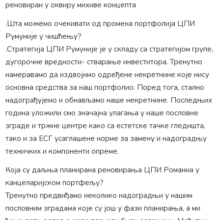
реновиран у оквиру михиве концепта
.Шта можемо очекивати од промена портфолија ЦПИ
Румуније у чишћењу?
.Стратегија ЦПИ Румуније је у складу са стратегијом групе,
дугорочне вредности- стварање инвеститора. Тренутно
намеравамо да издвојимо одређене некретнине које нису
основна средства за наш портфолио. Поред тога, стално
надограђујемо и обнављамо наше некретнине. Последњих
година уложили смо значајна улагања у наше пословне
зграде и тржне центре како са естетске тачке гледишта,
тако и за ЕСГ усаглашене норме за замену и надоградњу
техничких и компоненти опреме.
Која су даљња планирана реновирања ЦПИ Романиа у
канцеларијском портфељу?
Тренутно предвиђамо неколико надоградњи у нашим
пословним зградама које су још у фази планирања, а ми