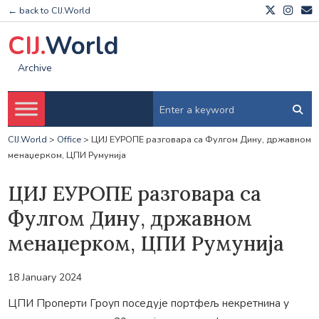
← back to CIJ.World
CIJ.
World
Archive
CIJ.World
>
Office
>
ЦИЈ ЕУРОПЕ разговара са Фулгом Дину, државном
менаџерком, ЦПИ Румунија
ЦИЈ ЕУРОПЕ разговара са
Фулгом Дину, државном
менаџерком, ЦПИ Румунија
18 January 2024
ЦПИ Проперти Гроуп поседује портфељ некретнина у