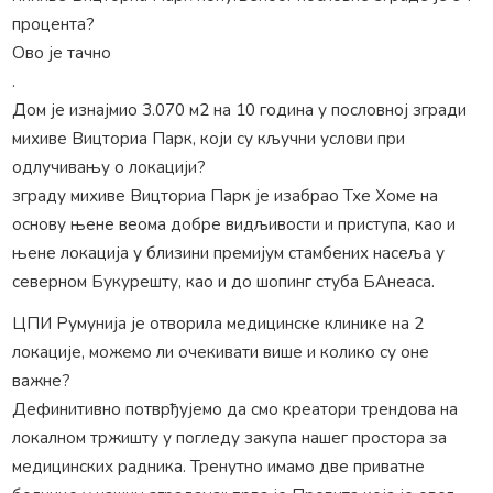
процента?
Ово је тачно
.
Дом је изнајмио 3.070 м2 на 10 година у пословној згради
михиве Вицториа Парк, који су кључни услови при
одлучивању о локацији?
зграду михиве Вицториа Парк је изабрао Тхе Хоме на
основу њене веома добре видљивости и приступа, као и
њене локација у близини премијум стамбених насеља у
северном Букурешту, као и до шопинг стуба БАнеаса.
ЦПИ Румунија је отворила медицинске клинике на 2
локације, можемо ли очекивати више и колико су оне
важне?
Дефинитивно потврђујемо да смо креатори трендова на
локалном тржишту у погледу закупа нашег простора за
медицинских радника. Тренутно имамо две приватне