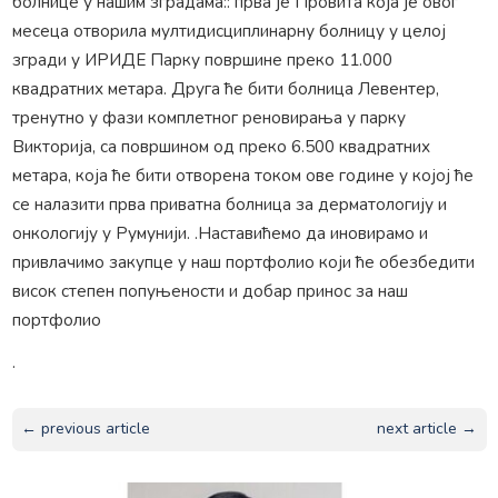
болнице у нашим зградама:: прва је Провита која је овог
месеца отворила мултидисциплинарну болницу у целој
згради у ИРИДЕ Парку површине преко 11.000
квадратних метара. Друга ће бити болница Левентер,
тренутно у фази комплетног реновирања у парку
Викторија, са површином од преко 6.500 квадратних
метара, која ће бити отворена током ове године у којој ће
се налазити прва приватна болница за дерматологију и
онкологију у Румунији. .Наставићемо да иновирамо и
привлачимо закупце у наш портфолио који ће обезбедити
висок степен попуњености и добар принос за наш
портфолио
.
← previous article
next article →