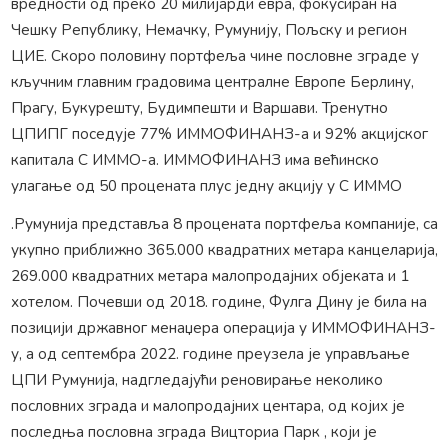
вредности од преко 20 милијарди евра, фокусиран на
Чешку Републику, Немачку, Румунију, Пољску и регион
ЦИЕ. Скоро половину портфеља чине пословне зграде у
кључним главним градовима централне Европе Берлину,
Прагу, Букурешту, Будимпешти и Варшави. Тренутно
ЦПИПГ поседује 77% ИММОФИНАНЗ-а и 92% акцијског
капитала С ИММО-а. ИММОФИНАНЗ има већинско
улагање од 50 процената плус једну акцију у С ИММО
.Румунија представља 8 процената портфеља компаније, са
укупно приближно 365.000 квадратних метара канцеларија,
269.000 квадратних метара малопродајних објеката и 1
хотелом. Почевши од 2018. године, Фулга Дину је била на
позицији државног менаџера операција у ИММОФИНАНЗ-
у, а од септембра 2022. године преузела је управљање
ЦПИ Румунија, надгледајући реновирање неколико
пословних зграда и малопродајних центара, од којих је
последња пословна зграда Вицториа Парк , који је