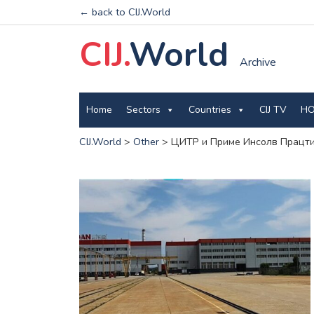
← back to CIJ.World
CIJ.
World
Archive
Home
Sectors
Countries
CIJ TV
HO
CIJ.World
>
Other
>
ЦИТР и Приме Инсолв Працти