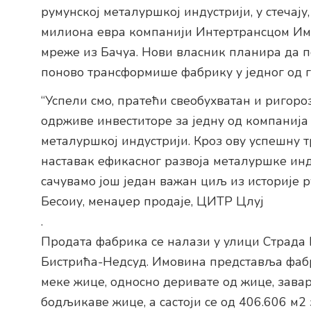
румунској металуршкој индустрији, у стечају, 
милиона евра компанији Интертрансцом Им
мреже из Бачуа. Нови власник планира да 
поново трансформише фабрику у једног од 
“Успели смо, пратећи свеобухватан и ригоро
одрживе инвеститоре за једну од компанија 
металуршкој индустрији. Кроз ову успешну т
наставак ефикасног развоја металуршке инд
сачувамо још један важан циљ из историје р
Бесоиу, менаџер продаје, ЦИТР Цлуј
.
Продата фабрика се налази у улици Страда В
Бистрића-Недсуд. Имовина представља фабр
меке жице, односно деривате од жице, завар
бодљикаве жице, а састоји се од 406.606 м