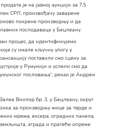
продата је на јавној аукцији за 7,5
пек СРЛ, произвођачу заварене
поново покрене производњу и да
главних послодаваца у Бецлеану.
зан процес, да идентификујемо
које су имале кључну улогу у
рансакцију поставили смо сцену за
устрије у Румунији и успели смо да
умунског пословања“, рекао је Андреи
алеа Виилор бр. 3, у Бецлеану, округ
ика за производњу жице за тврде и
ених мрежа, ексера, оградних панела,
2 земљишта, зграда и пратеће опреме