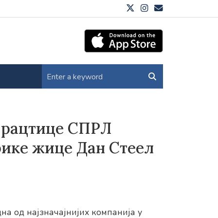
Працтице СПРЛ
рике жице Дан Стеел
на од најзначајнијих компанија у