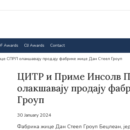
F Awards
CIJ Awards
Contact
це СПРЛ олакшавају продају фабрике жице Дан Стеел Гроуп
ЦИТР и Приме Инсолв 
олакшавају продају фаб
Гроуп
30 January 2024
Фабрика жице Дан Стеел Гроуп Бецлеан, јед