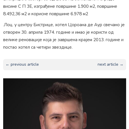
висине С П 3Е, изграђене површине 1.900 м2, површине
8.492,36 м2 и корисне површине 6.978 м2
.Лоц. у центру Бистрице, хотел Цороана де Аур свечано је
отворен 30. априла 1974. године и имао је користи од
велике реновације која је завршена крајем 2013. године и
постао хотел са четири звездице.
← previous article
next article →