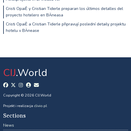
Cristi OpaiÈ y Cristian Tiderle preparan los últimos detalles del
proyecto hotelero en BÄneasa
Cristi OpaiÈ a Cristian Tiderle připravují poslední detaily projektu
hotelu v BÄnease
CIJ
.World
Copyright © 2026 CIJ.World
Projekt i realizacja
clivio.pl
Sections
News