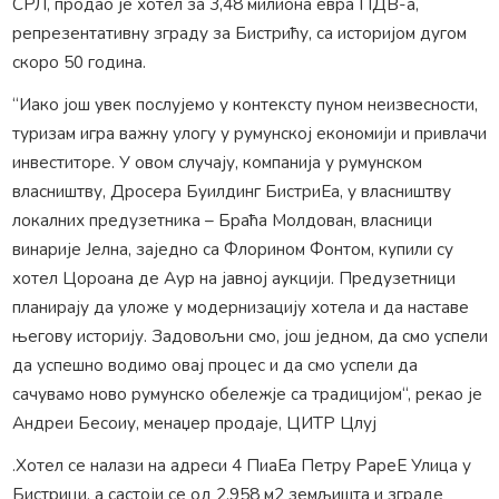
СРЛ, продао је хотел за 3,48 милиона евра ПДВ-а,
репрезентативну зграду за Бистрићу, са историјом дугом
скоро 50 година.
“Иако још увек послујемо у контексту пуном неизвесности,
туризам игра важну улогу у румунској економији и привлачи
инвеститоре. У овом случају, компанија у румунском
власништву, Дросера Буилдинг БистриЕа, у власништву
локалних предузетника – Браћа Молдован, власници
винарије Јелна, заједно са Флорином Фонтом, купили су
хотел Цороана де Аур на јавној аукцији. Предузетници
планирају да уложе у модернизацију хотела и да наставе
његову историју. Задовољни смо, још једном, да смо успели
да успешно водимо овај процес и да смо успели да
сачувамо ново румунско обележје са традицијом“, рекао је
Андреи Бесоиу, менаџер продаје, ЦИТР Цлуј
.Хотел се налази на адреси 4 ПиаЕа Петру РареЕ Улица у
Бистрици, а састоји се од 2.958 м2 земљишта и зграде