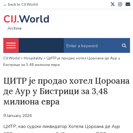
← back to CIJ.World
CIJ.
World
Archive
CIJ.World
>
Hospitality
>
ЦИТР је продао хотел Цороана де Аур у
Бистрици за 3,48 милиона евра
ЦИТР је продао хотел Цороана
де Аур у Бистрици за 3,48
милиона евра
9 January 2024
ЦИТР, као судски ликвидатор Хотела Цороана де Аур