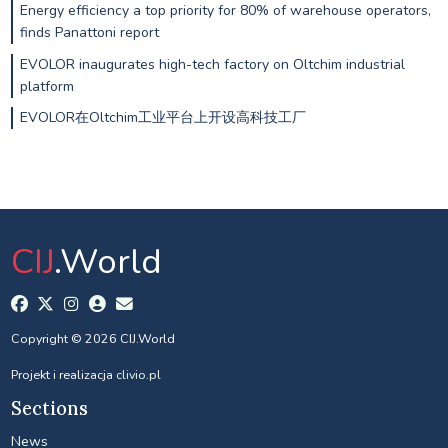
Energy efficiency a top priority for 80% of warehouse operators,
finds Panattoni report
EVOLOR inaugurates high-tech factory on Oltchim industrial
platform
EVOLOR在Oltchim工业平台上开设高科技工厂
CIJ
.World
Copyright © 2026 CIJ.World
Projekt i realizacja
clivio.pl
Sections
News