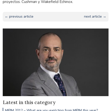
proyectos. Cushman y Wakefield Echinox.
← previous article
next article →
Latest in this category
MIPIM 2012 – What are you explcting from MIPIM this year?