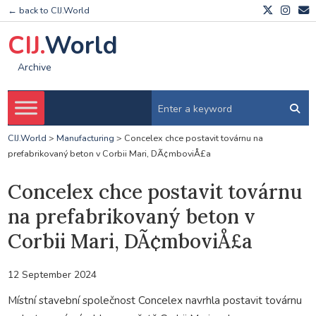
← back to CIJ.World
CIJ.
World
Archive
CIJ.World
>
Manufacturing
>
Concelex chce postavit továrnu na
prefabrikovaný beton v Corbii Mari, DÃ¢mboviÅ£a
Concelex chce postavit továrnu
na prefabrikovaný beton v
Corbii Mari, DÃ¢mboviÅ£a
12 September 2024
Místní stavební společnost Concelex navrhla postavit továrnu