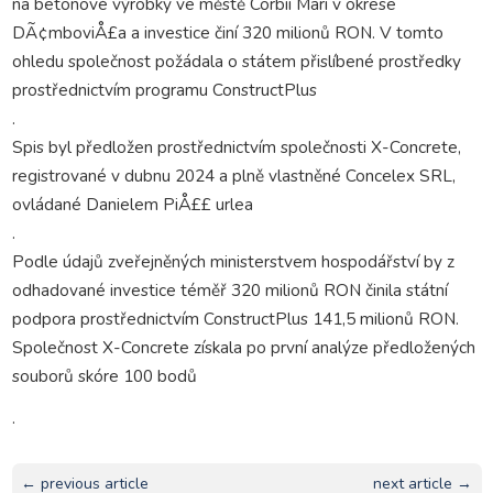
na betonové výrobky ve městě Corbii Mari v okrese
DÃ¢mboviÅ£a a investice činí 320 milionů RON. V tomto
ohledu společnost požádala o státem přislíbené prostředky
prostřednictvím programu ConstructPlus
.
Spis byl předložen prostřednictvím společnosti X-Concrete,
registrované v dubnu 2024 a plně vlastněné Concelex SRL,
ovládané Danielem PiÅ££ urlea
.
Podle údajů zveřejněných ministerstvem hospodářství by z
odhadované investice téměř 320 milionů RON činila státní
podpora prostřednictvím ConstructPlus 141,5 milionů RON.
Společnost X-Concrete získala po první analýze předložených
souborů skóre 100 bodů
.
← previous article
next article →