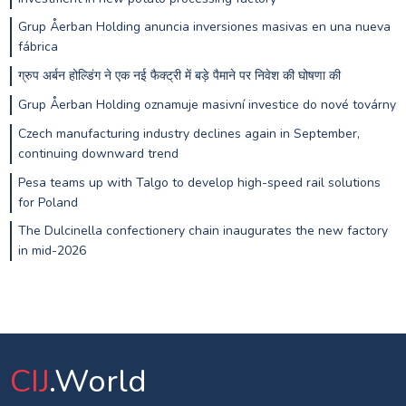
Grup Åerban Holding anuncia inversiones masivas en una nueva
fábrica
ग्रुप अर्बन होल्डिंग ने एक नई फैक्ट्री में बड़े पैमाने पर निवेश की घोषणा की
Grup Åerban Holding oznamuje masivní investice do nové továrny
Czech manufacturing industry declines again in September,
continuing downward trend
Pesa teams up with Talgo to develop high-speed rail solutions
for Poland
The Dulcinella confectionery chain inaugurates the new factory
in mid-2026
CIJ
.World