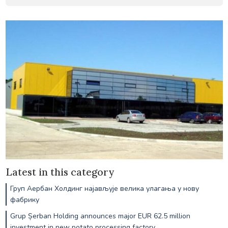
Latest in this category
Груп Аербан Холдинг најављује велика улагања у нову
фабрику
Grup Șerban Holding announces major EUR 62.5 million
investment in new potato processing factory