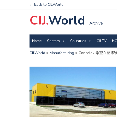
← back to CIJ.World
CIJ.
World
Archive
Home
Sectors
Countries
CIJ TV
HO
CIJ.World
>
Manufacturing
>
Concelex 希望在登博