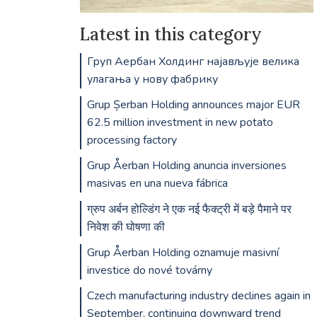
Latest in this category
Груп Аербан Холдинг најављује велика
улагања у нову фабрику
Grup Șerban Holding announces major EUR
62.5 million investment in new potato
processing factory
Grup Åerban Holding anuncia inversiones
masivas en una nueva fábrica
ग्रुप अर्बन होल्डिंग ने एक नई फैक्ट्री में बड़े पैमाने पर
निवेश की घोषणा की
Grup Åerban Holding oznamuje masivní
investice do nové továrny
Czech manufacturing industry declines again in
September, continuing downward trend