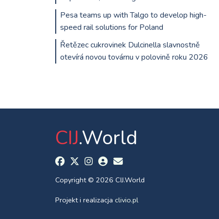
Pesa teams up with Talgo to develop high-
speed rail solutions for Poland
Řetězec cukrovinek Dulcinella slavnostně
otevírá novou továrnu v polovině roku 2026
CIJ
.World
Copyright © 2026 CIJ.World
Projekt i realizacja
clivio.pl