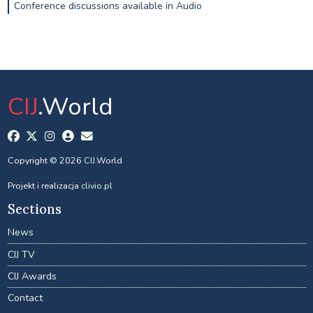
Conference discussions available in Audio
CIJ
.World
Copyright © 2026 CIJ.World
Projekt i realizacja
clivio.pl
Sections
News
CIJ TV
CIJ Awards
Contact