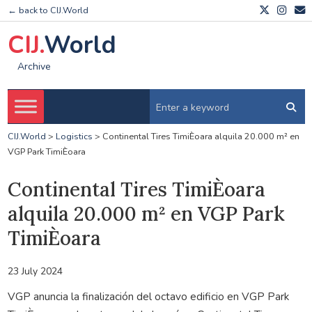
← back to CIJ.World
CIJ.
World
Archive
CIJ.World
>
Logistics
>
Continental Tires TimiÈoara alquila 20.000 m² en
VGP Park TimiÈoara
Continental Tires TimiÈoara
alquila 20.000 m² en VGP Park
TimiÈoara
23 July 2024
VGP anuncia la finalización del octavo edificio en VGP Park