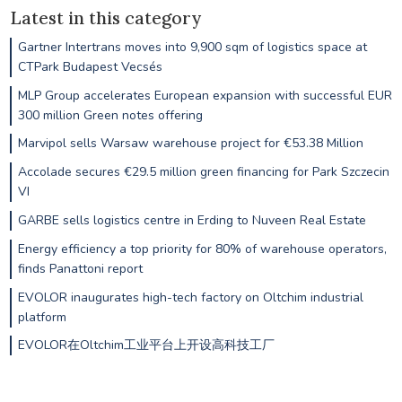
Latest in this category
Gartner Intertrans moves into 9,900 sqm of logistics space at
CTPark Budapest Vecsés
MLP Group accelerates European expansion with successful EUR
300 million Green notes offering
Marvipol sells Warsaw warehouse project for €53.38 Million
Accolade secures €29.5 million green financing for Park Szczecin
VI
GARBE sells logistics centre in Erding to Nuveen Real Estate
Energy efficiency a top priority for 80% of warehouse operators,
finds Panattoni report
EVOLOR inaugurates high-tech factory on Oltchim industrial
platform
EVOLOR在Oltchim工业平台上开设高科技工厂