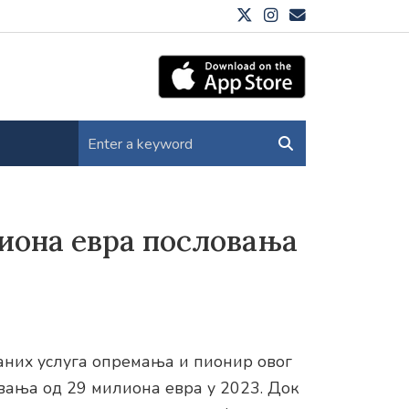
иона евра пословања
аних услуга опремања и пионир овог
овања од 29 милиона евра у 2023. Док