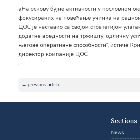
аНа основу бујне активности у пословном о
фокусираних на повећање учинка на радном
ЦОС је наставио са својом стратегијом улаг
додатне вредности на тржишту, одличну ус
његове оперативне способности“, истиче Кр
директор компаније ЦОС.
.
← previous article
Sections
News