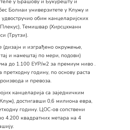
отеле у Брашову и Букурешту и
бес Болиаи универзитете у Клужу и
е удвостручио обим канцеларијских
 (Плекус), Темишвар (Хирсцхманн
и (Трутзи).
 (дизајн и изграђено окружење,
тај и намештај по мери, подови)
ма до 1.100 ЕУР/м2 за премиум ниво .
а претходну годину, по основу раста
роизвода и превоза.
војих канцеларија са заједничким
луж), достигавши 0,6 милиона евра,
етходну годину. ЦОС-ов сопствени
о 4.200 квадратних метара на 4
ашију.