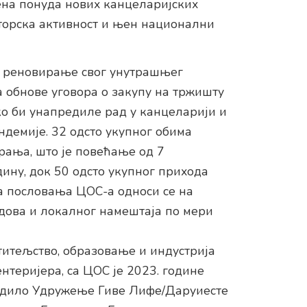
на понуда нових канцеларијских
кторска активност и њен национални
 у реновирање свог унутрашњег
а обнове уговора о закупу на тржишту
ко би унапредиле рад у канцеларији и
демије. 32 одсто укупног обима
рања, што је повећање од 7
ину, док 50 одсто укупног прихода
а пословања ЦОС-а односи се на
дова и локалног намештаја по мери
ститељство, образовање и индустрија
нтеријера, са ЦОС је 2023. године
градило Удружење Гиве Лифе/Даруиесте