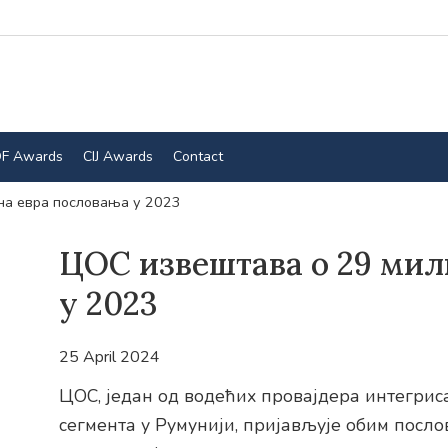
F Awards
CIJ Awards
Contact
на евра пословања у 2023
ЦОС извештава о 29 мил
у 2023
25 April 2024
ЦОС, један од водећих провајдера интегрис
сегмента у Румунији, пријављује обим посл