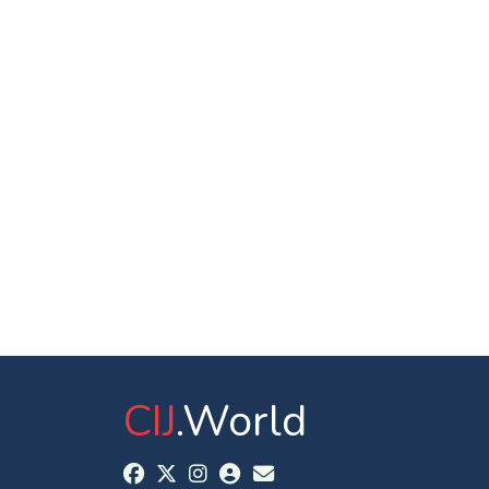
CIJ
.World