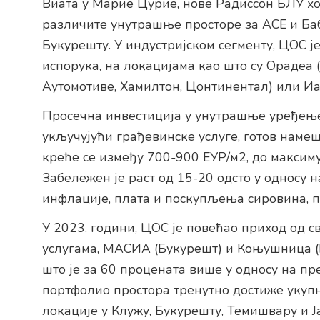
Виата у Марие Цурие, нове Радиссон БЛУ х
различите унутрашње просторе за АСЕ и Ба
Букурешту. У индустријском сегменту, ЦОС ј
испорука, на локацијама као што су Орадеа
Аутомотиве, Хамилтон, Цонтинентал) или Иас
Просечна инвестиција у унутрашње уређење
укључујући грађевинске услуге, готов намеш
креће се између 700-900 ЕУР/м2, до максиму
Забележен је раст од 15-20 одсто у односу н
инфлације, плата и поскупљења сировина, п
У 2023. години, ЦОС је повећао приход од с
услугама, МАСИА (Букурешт) и Коњушница (К
што је за 60 процената више у односу на пр
портфолио простора тренутно достиже укупн
локације у Клужу, Букурешту, Темишвару и Ј