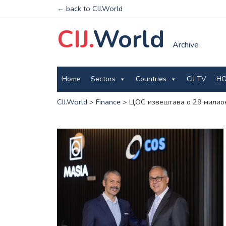
← back to CIJ.World
CIJ.
World
Archive
Home
Sectors
Countries
CIJ TV
HO
CIJ.World
>
Finance
>
ЦОС извештава о 29 милио