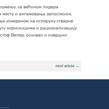
кружењу, са већином лидера
 месту и ангажовања запослених,
ања усмереном на испоруку стварне
лугу корисницима и рационализацију
истоф Велер, оснивач и извршни
next article →