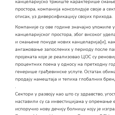
канцеларијско тржиште карактерише смање
простора, компанија консолидује своје а се
отисак, уз диверсификацију својих прихода.
Компаније су ове године значајно уложиле
канцеларијског простора, због високог удел
и смањене понуде нових канцеларија[и], ка
ангажовање запослених у периоду после пан
пројеката које је реализовао ЦОС су ренови
процентних поена у односу на претходну год
генерише грађевинске услуге. Остатак обим
продају намештаја и тепиха глобалних брен
.
Сектори у развоју као што су здравство, уго
наставили су са инвестицијама у опремање е
испоручио нову дечију болницу коју је из