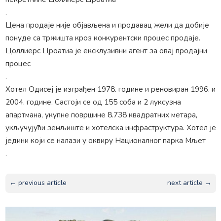
.
Цена продаје није објављена и продавац жели да добије
понуде са тржишта кроз конкурентски процес продаје.
Цоллиерс Цроатиа је ексклузивни агент за овај продајни
процес
.
Хотел Одисеј је изграђен 1978. године и реновиран 1996. и
2004. године. Састоји се од 155 соба и 2 луксузна
апартмана, укупне површине 8.738 квадратних метара,
укључујући земљиште и хотелска инфраструктура. Хотел је
једини који се налази у оквиру Националног парка Мљет
.
← previous article
next article →