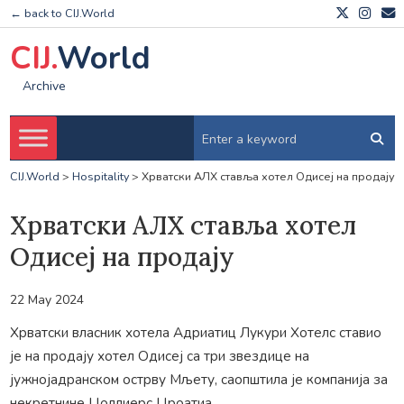
← back to CIJ.World
CIJ.
World
Archive
CIJ.World
>
Hospitality
>
Хрватски АЛХ ставља хотел Одисеј на продају
Хрватски АЛХ ставља хотел
Одисеј на продају
22 May 2024
Хрватски власник хотела Адриатиц Лукури Хотелс ставио
је на продају хотел Одисеј са три звездице на
јужнојадранском острву Мљету, саопштила је компанија за
некретнине Цоллиерс Цроатиа