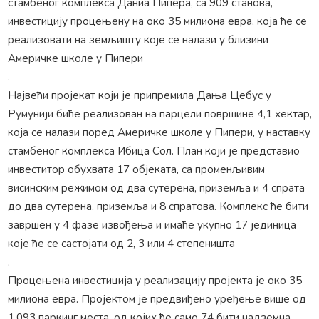
стамбеног комплекса Даниа Пипера, са 909 станова,
инвестицију процењену на око 35 милиона евра, која ће се
реализовати на земљишту које се налази у близини
Америчке школе у ​​Пипери
.
Највећи пројекат који је припремила Дања Цебус у
Румунији биће реализован на парцели површине 4,1 хектар,
која се налази поред Америчке школе у ​​Пипери, у наставку
стамбеног комплекса Ибица Сол. План који је представио
инвеститор обухвата 17 објеката, са променљивим
висинским режимом од два сутерена, приземља и 4 спрата
до два сутерена, приземља и 8 спратова. Комплекс ће бити
завршен у 4 фазе извођења и имаће укупно 17 јединица
које ће се састојати од 2, 3 или 4 степеништа
.
Процењена инвестиција у реализацију пројекта је око 35
милиона евра. Пројектом је предвиђено уређење више од
1.093 паркинг места, од којих ће само 74 бити надземна