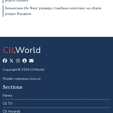
jezera Fundeni
Бизнисмен Ие Фенг развија стамбени комплекс на обали
језера Фундени
CIJ
.World
Copyright © 2026 CIJ.World
Projekt i realizacja
clivio.pl
Sections
News
CIJ TV
CIJ Awards