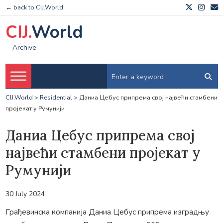
← back to CIJ.World
CIJ.
World
Archive
CIJ.World
>
Residential
>
Даниа Цебус припрема свој највећи стамбени
пројекат у Румунији
Даниа Цебус припрема свој
највећи стамбени пројекат у
Румунији
30 July 2024
Грађевинска компанија Даниа Цебус припрема изградњу