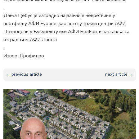
.
Дања Цебус је изградио најважније некретнине у
портфељу АФИ Еуропе, као што су тржни центри АФИ
Цотроцени у Букурешту или АФИ БраЕов, и наставља са
изградњом АФИ Лофта
.
Извор: Профит.ро
← previous article
next article →