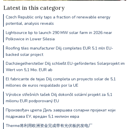
Latest in this category
Czech Republic only taps a fraction of renewable energy
potential, analysis reveals
Lightsource bp to launch 290 MW solar farm in 2026 near
Polkowice in Lower Silesia
Roofing tiles manufacturer Dilj completes EUR 5.1 mln EU-
backed solar project
Dachziegelhersteller Dilj schließt EU-gefördertes Solarprojekt im
Wert von 5,1 Mio. EUR ab
El fabricante de tejas Dilj completa un proyecto solar de 5,1
millones de euros respaldado por la UE
Výrobce střešních tašek Dilj dokončil solární projekt za 5,1
milionu EUR podporovaný EU
Произвођач црепа Диљ завршава соларни пројекат који
подржава ЕУ, вредан 5,1 милион евра
Therme将利用欧洲资金完成带有光伏板的发电厂