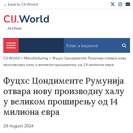
← back to CIJ.World
CIJ.
World
Archive
CIJ.World
>
Manufacturing
>
Фуцхс Цондименте Румунија отвара нову
производну халу у великом проширењу од 14 милиона евра
Фуцхс Цондименте Румунија
отвара нову производну халу
у великом проширењу од 14
милиона евра
29 August 2024