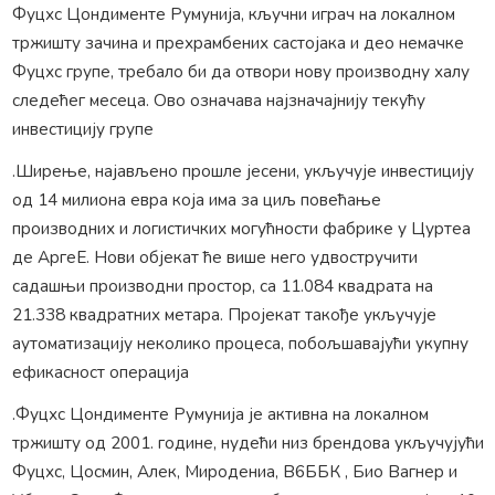
Фуцхс Цондименте Румунија, кључни играч на локалном
тржишту зачина и прехрамбених састојака и део немачке
Фуцхс групе, требало би да отвори нову производну халу
следећег месеца. Ово означава најзначајнију текућу
инвестицију групе
.Ширење, најављено прошле јесени, укључује инвестицију
од 14 милиона евра која има за циљ повећање
производних и логистичких могућности фабрике у Цуртеа
де АргеЕ. Нови објекат ће више него удвостручити
садашњи производни простор, са 11.084 квадрата на
21.338 квадратних метара. Пројекат такође укључује
аутоматизацију неколико процеса, побољшавајући укупну
ефикасност операција
.Фуцхс Цондименте Румунија је активна на локалном
тржишту од 2001. године, нудећи низ брендова укључујући
Фуцхс, Цосмин, Алек, Миродениа, В6ББК , Био Вагнер и