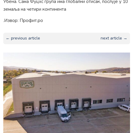
Убена. Сама Фуцхс група има глобални отисак, послује у 10
земаља на четири континента
.Извор: Профит.ро
← previous article
next article →