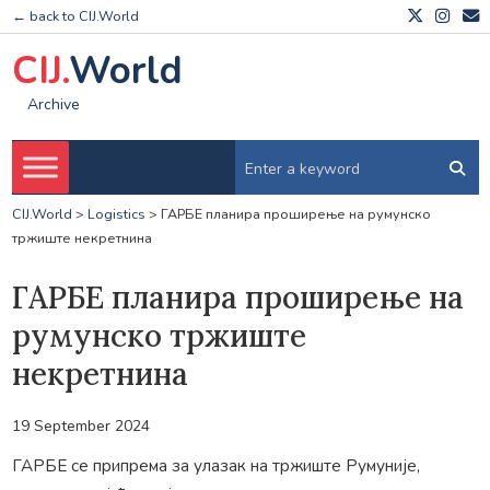
← back to CIJ.World
CIJ.
World
Archive
CIJ.World
>
Logistics
>
ГАРБЕ планира проширење на румунско
тржиште некретнина
ГАРБЕ планира проширење на
румунско тржиште
некретнина
19 September 2024
ГАРБЕ се припрема за улазак на тржиште Румуније,