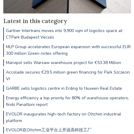
Latest in this category
Gartner Intertrans moves into 9,900 sqm of logistics space at
CTPark Budapest Vecsés
MLP Group accelerates European expansion with successful EUR
300 million Green notes offering
Marvipol sells Warsaw warehouse project for €53.38 Million
Accolade secures €29.5 million green financing for Park Szczecin
VI
GARBE sells logistics centre in Erding to Nuveen Real Estate
Energy efficiency a top priority for 80% of warehouse operators,
finds Panattoni report
EVOLOR inaugurates high-tech factory on Oltchim industrial
platform
EVOLOR在Oltchim工业平台上开设高科技工厂