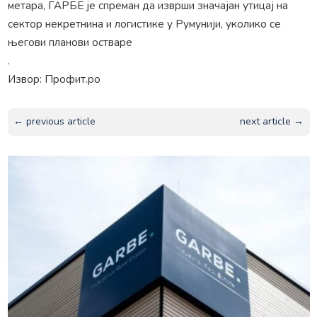
метара, ГАРБЕ је спреман да изврши значајан утицај на
сектор некретнина и логистике у Румунији, уколико се
његови планови остваре
.
Извор: Профит.ро
← previous article
next article →