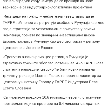
сигнализирајући своју намеру да се прошири на нове
територије са индустријско-логистичким пројектима
.Инсајдери на тржишту некретнина извештавају да је
ГАРБЕ већ почео да регрутује особље у Румунији као део
своје стратегије за успостављање присуства у земљи.
Компанија, позната по значајним инвестицијама широм
Европе, посматра Румунију као део свог раста у региону
Централне и Источне Европе
.аТренутно анализирамо цео регион, а Румунија је
атрактивно тржиште због свој потенцијал. Ако ГАРБЕ-ова
стратегија напредује, сигурно ће бити нових најава на
тржишту, рекао је Мартин Полак, генерални директор за
централну и источну Европу у ГАРБЕ Индустриал Реал
Естате Словакиа
.Са имовином вредном 10,6 милијарди евра и логистичким
портфељем који се простире на 6,4 милиона квадратних