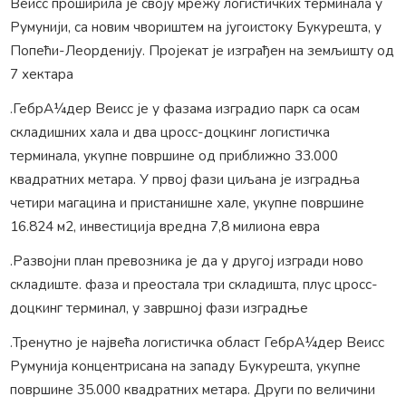
Веисс проширила је своју мрежу логистичких терминала у
Румунији, са новим чвориштем на југоистоку Букурешта, у
Попећи-Леорденију. Пројекат је изграђен на земљишту од
7 хектара
.ГебрА¼дер Веисс је у фазама изградио парк са осам
складишних хала и два цросс-доцкинг логистичка
терминала, укупне површине од приближно 33.000
квадратних метара. У првој фази циљана је изградња
четири магацина и пристанишне хале, укупне површине
16.824 м2, инвестиција вредна 7,8 милиона евра
.Развојни план превозника је да у другој изгради ново
складиште. фаза и преостала три складишта, плус цросс-
доцкинг терминал, у завршној фази изградње
.Тренутно је највећа логистичка област ГебрА¼дер Веисс
Румунија концентрисана на западу Букурешта, укупне
површине 35.000 квадратних метара. Други по величини