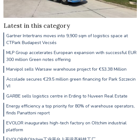
Latest in this category
Gartner Intertrans moves into 9,900 sqm of logistics space at
CTPark Budapest Vecsés
MLP Group accelerates European expansion with successful EUR
300 million Green notes offering
Marvipol sells Warsaw warehouse project for €53.38 Million
Accolade secures €29.5 million green financing for Park Szczecin
VI
GARBE sells logistics centre in Erding to Nuveen Real Estate
Energy efficiency a top priority for 80% of warehouse operators,
finds Panattoni report
EVOLOR inaugurates high-tech factory on Oltchim industrial
platform
EVOLOR在Oltchim工业平台上开设高科技工厂