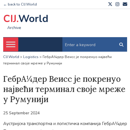
← back to CIJ.World
CIJ.
World
Archive
CIJ.World
>
Logistics
>
ГебрА¼дер Веисс је покренуо највећи
терминал своје мреже у Румунији
ГебрА¼дер Веисс је покренуо
највећи терминал своје мреже
у Румунији
25 September 2024
Аустријска транспортна и логистичка компанија ГебрА¼дер