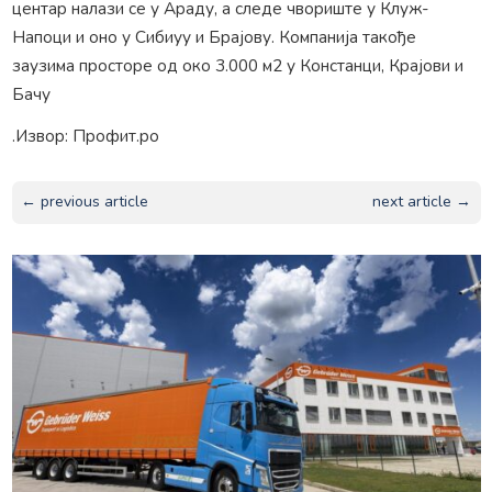
центар налази се у Араду, а следе чвориште у Клуж-
Напоци и оно у Сибиуу и Брајову. Компанија такође
заузима просторе од око 3.000 м2 у Констанци, Крајови и
Бачу
.Извор: Профит.ро
← previous article
next article →