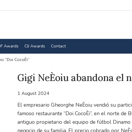
F Awards
CIJ Awards
Contact
io “Doi CocoÈi”
Gigi NeÈoiu abandona el n
1 August 2024
El empresario Gheorghe NeÈoiu vendió su partici
famoso restaurante “Doi CocoÈi”, en el norte de B
antiguo propietario del equipo de fútbol Dinamo B
negocio de su familia. El precio cobrado por NeÈ