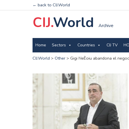
← back to CIJ.World
CIJ.
World
Archive
Home
Sectors
Countries
CIJ TV
HO
CIJ.World
>
Other
>
Gigi NeÈoiu abandona el negoc