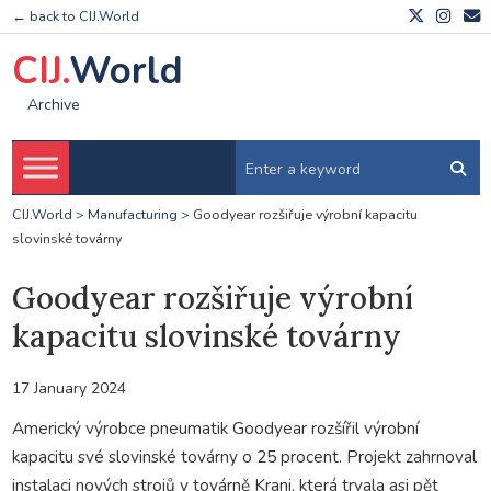
← back to CIJ.World
CIJ.
World
Archive
CIJ.World
>
Manufacturing
>
Goodyear rozšiřuje výrobní kapacitu
slovinské továrny
Goodyear rozšiřuje výrobní
kapacitu slovinské továrny
17 January 2024
Americký výrobce pneumatik Goodyear rozšířil výrobní
kapacitu své slovinské továrny o 25 procent. Projekt zahrnoval
instalaci nových strojů v továrně Kranj, která trvala asi pět