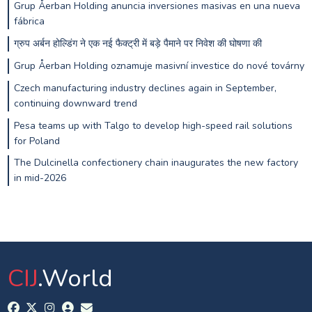
Grup Åerban Holding anuncia inversiones masivas en una nueva
fábrica
ग्रुप अर्बन होल्डिंग ने एक नई फैक्ट्री में बड़े पैमाने पर निवेश की घोषणा की
Grup Åerban Holding oznamuje masivní investice do nové továrny
Czech manufacturing industry declines again in September,
continuing downward trend
Pesa teams up with Talgo to develop high-speed rail solutions
for Poland
The Dulcinella confectionery chain inaugurates the new factory
in mid-2026
CIJ
.World