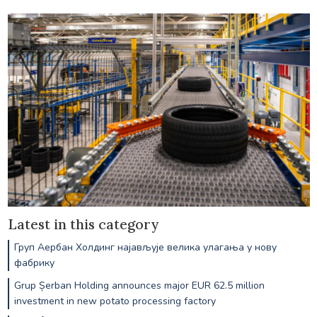
Latest in this category
Груп Аербан Холдинг најављује велика улагања у нову
фабрику
Grup Șerban Holding announces major EUR 62.5 million
investment in new potato processing factory