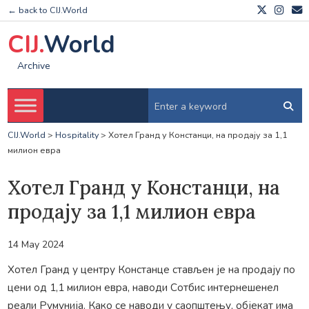
← back to CIJ.World
CIJ.
World
Archive
CIJ.World
>
Hospitality
>
Хотел Гранд у Констанци, на продају за 1,1
милион евра
Хотел Гранд у Констанци, на
продају за 1,1 милион евра
14 May 2024
Хотел Гранд у центру Констанце стављен је на продају по
цени од 1,1 милион евра, наводи Сотбис интернешенел
реали Румунија. Како се наводи у саопштењу, објекат има