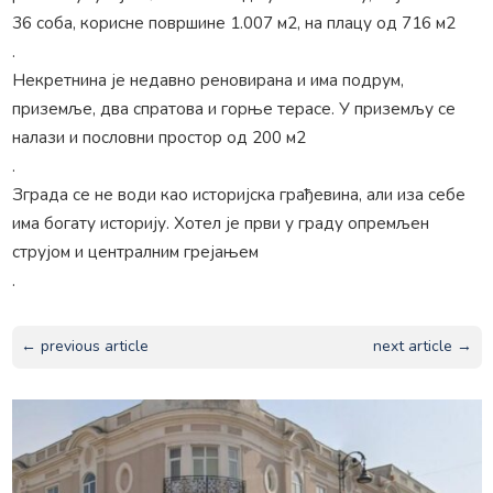
36 соба, корисне површине 1.007 м2, на плацу од 716 м2
.
Некретнина је недавно реновирана и има подрум,
приземље, два спратова и горње терасе. У приземљу се
налази и пословни простор од 200 м2
.
Зграда се не води као историјска грађевина, али иза себе
има богату историју. Хотел је први у граду опремљен
струјом и централним грејањем
.
← previous article
next article →