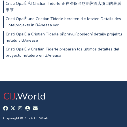
Cristi OpaiÈ 和 Cristian Tiderle 正在准备巴尼亚萨酒店项目的最后
细节
Cristi OpaiÈ und Cristian Tiderle bereiten die letzten Details des
Hotelprojekts in BÄneasa vor
Cristi OpaiÈ a Cristian Tiderle připravují poslední detaily projektu
hotelu v BÄnease
Cristi OpaiÈ y Cristian Tiderle preparan los últimos detalles del
proyecto hotelero en BÄneasa
CIJ
.World
Copyright © 2026 CIJ.World