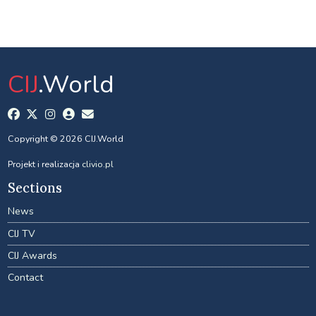
CIJ
.World
Copyright © 2026 CIJ.World
Projekt i realizacja
clivio.pl
Sections
News
CIJ TV
CIJ Awards
Contact