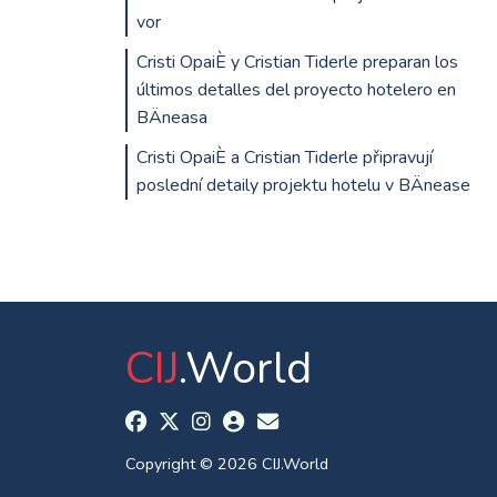
vor
Cristi OpaiÈ y Cristian Tiderle preparan los
últimos detalles del proyecto hotelero en
BÄneasa
Cristi OpaiÈ a Cristian Tiderle připravují
poslední detaily projektu hotelu v BÄnease
CIJ
.World
Copyright © 2026 CIJ.World