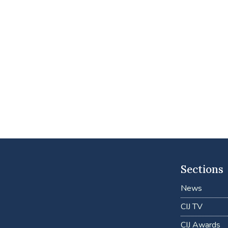
Sections
News
CIJ TV
CIJ Awards