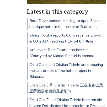
Latest in this category
Rock Development Holding to open 5-star
boutique hotel in the center of Bucharest
Sfinks Polska reports 6.6% revenue growth
in Q3 2024, reaching PLN 54.8 million
Art-Invest Real Estate acquires the
“Courtyard by Marriott” hotel in Vienna
Cristi Opaiț and Cristian Tiderle are preparing
the last details of the hotel project in
Băneasa
Cristi OpaiÈ 和 Cristian Tiderle 正在准备巴尼
亚萨酒店项目的最后细节
Cristi OpaiÈ und Cristian Tiderle bereiten die
letzten Details des Hotelprojekts in BÄneasa