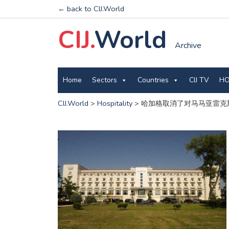
← back to CIJ.World
CIJ.
World
Archive
Home
Sectors
Countries
CIJ TV
HO
CIJ.World
>
Hospitality
>
哈加格取消了对马马亚雷克