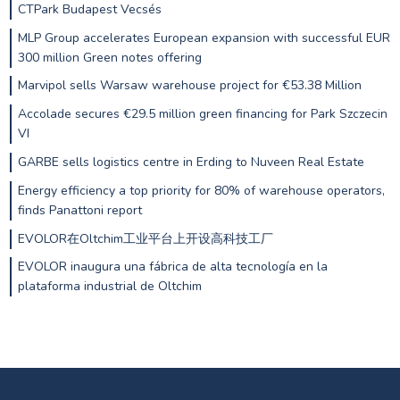
CTPark Budapest Vecsés
MLP Group accelerates European expansion with successful EUR
300 million Green notes offering
Marvipol sells Warsaw warehouse project for €53.38 Million
Accolade secures €29.5 million green financing for Park Szczecin
VI
GARBE sells logistics centre in Erding to Nuveen Real Estate
Energy efficiency a top priority for 80% of warehouse operators,
finds Panattoni report
EVOLOR在Oltchim工业平台上开设高科技工厂
EVOLOR inaugura una fábrica de alta tecnología en la
plataforma industrial de Oltchim