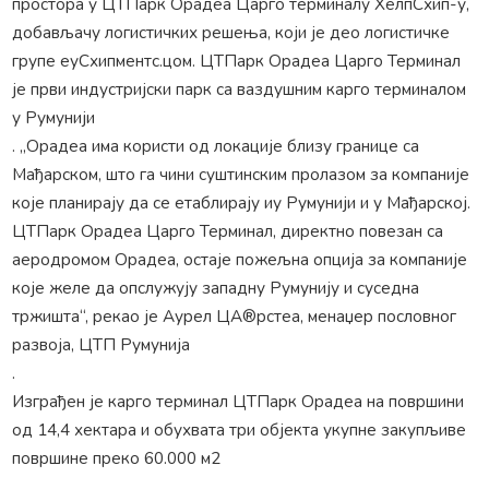
простора у ЦТПарк Орадеа Царго терминалу ХелпСхип-у,
добављачу логистичких решења, који је део логистичке
групе еуСхипментс.цом. ЦТПарк Орадеа Царго Терминал
је први индустријски парк са ваздушним карго терминалом
у Румунији
. „Орадеа има користи од локације близу границе са
Мађарском, што га чини суштинским пролазом за компаније
које планирају да се етаблирају иу Румунији и у Мађарској.
ЦТПарк Орадеа Царго Терминал, директно повезан са
аеродромом Орадеа, остаје пожељна опција за компаније
које желе да опслужују западну Румунију и суседна
тржишта“, рекао је Аурел ЦА®рстеа, менаџер пословног
развоја, ЦТП Румунија
.
Изграђен је карго терминал ЦТПарк Орадеа на површини
од 14,4 хектара и обухвата три објекта укупне закупљиве
површине преко 60.000 м2
.