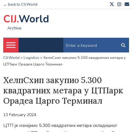
← back to CIJ.World
CIJ.
World
Archive
CIJ.World
>
Logistics
>
ХелпСхип закупио 5.300 квадратних метара у
ЦТПарк Орадеа Царго Терминал
ХелпСхип закупио 5.300
квадратних метара у ЦТПарк
Орадеа Царго Терминал
13 February 2024
ЦТП је изнајмио 5.300 квадратних метара складишног