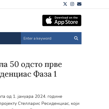
ла 50 одсто прве
денциас Фаза 1
а од 1. јануара 2024. године
пројекту Стелларис Ресиденциас, који