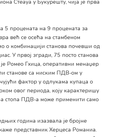
иона Стеауа у Букурешту, чија је прва
а 5 процената на 9 процената за
вра већ се осећа на стамбеном
мо о комбинацији станова почевши од
ас. У првој згради, 75 посто станова
о је Ромео Гхица, оперативни менаџер
ли станове са ниским ПДВ-ом у
чујући фактор у одлукама купаца о
оком овог периода, коју карактеришу
ена стопа ПДВ-а може применити само
дњих година изазвала је бројне
 каже представник Херцеса Романиа.