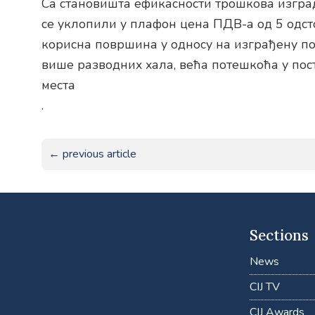
Са становишта ефикасности трошкова изгра
се уклопили у плафон цена ПДВ-а од 5 одсто
корисна површина у односу на изграђену по
више разводних хала, већа потешкоћа у по
места
.
← previous article
Sections
News
CIJ TV
CIJ Awards