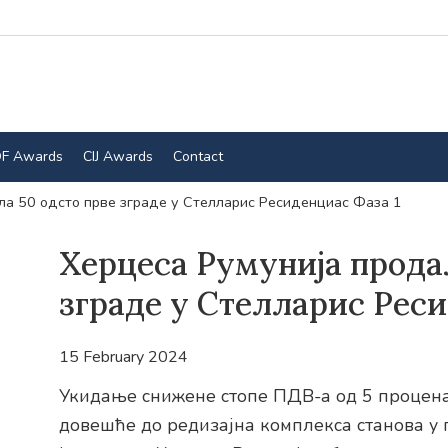
F Awards
CIJ Awards
Contact
ла 50 одсто прве зграде у Стелларис Ресиденциас Фаза 1
Херцеса Румунија прода
зграде у Стелларис Реси
15 February 2024
Укидање снижене стопе ПДВ-а од 5 проценат
довешће до редизајна комплекса станова у 