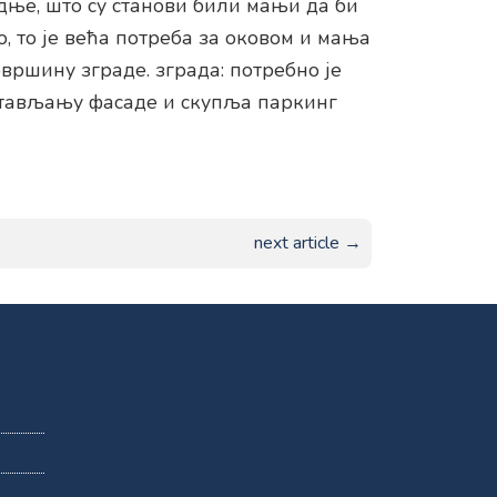
дње, што су станови били мањи да би
, то је већа потреба за оковом и мања
вршину зграде. зграда: потребно је
стављању фасаде и скупља паркинг
next article →