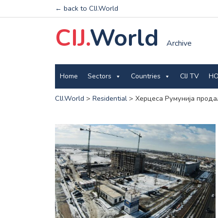
← back to CIJ.World
CIJ.
World
Archive
Home
Sectors
Countries
CIJ TV
HO
CIJ.World
>
Residential
>
Херцеса Румунија прода