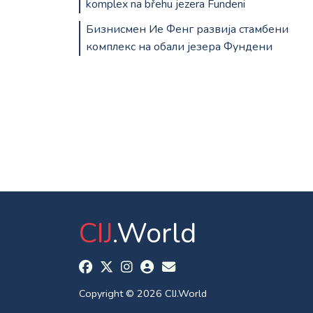
komplex na břehu jezera Fundeni
Бизнисмен Ие Фенг развија стамбени
комплекс на обали језера Фундени
CIJ
.World
Copyright © 2026 CIJ.World