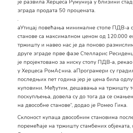
је развила Херцеса Румунија у близини стад
зграда продата 50 процената.
.
аУтицај повећања минималне стопе ПДВ-а с
станове са максималном ценом од 120.000 е
тржишту и навео нас је да поново размисли
друге зграде прве фазе Стелларис Ресиденци
је пројектовано за ниску стопу ПДВ-а, река
у Херцеса РомА¢ниа. аПрограмери су гради
последњих пет година јер је цена била одлу
куповини. Међутим, дешавања на тржишту т
поскупљења, довела су до тога да се смањ
на двособне станове“, додао је Ромео Гика.
Склоност купаца двособним становима после
поремећаје на тржишту стамбених објеката,