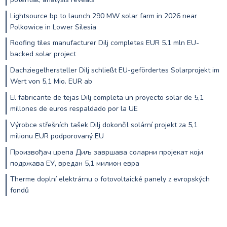
Lightsource bp to launch 290 MW solar farm in 2026 near
Polkowice in Lower Silesia
Roofing tiles manufacturer Dilj completes EUR 5.1 mln EU-
backed solar project
Dachziegelhersteller Dilj schließt EU-gefördertes Solarprojekt im
Wert von 5,1 Mio. EUR ab
El fabricante de tejas Dilj completa un proyecto solar de 5,1
millones de euros respaldado por la UE
Výrobce střešních tašek Dilj dokončil solární projekt za 5,1
milionu EUR podporovaný EU
Произвођач црепа Диљ завршава соларни пројекат који
подржава ЕУ, вредан 5,1 милион евра
Therme doplní elektrárnu o fotovoltaické panely z evropských
fondů