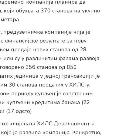
овремено, компанија планира да
 који обухвата 370 станова на укупно
 метара
, предузетничка компанија чија је
ће финансијске резултате за прву
њем продаје нових станова од 28
и или су у различитим фазама развоја.
уговорено 356 станова од 850
атих јединица у једној трансакцији је
им 30 станова продатих у ХИЛС-у.
 овом периоду купљен је сопственим
они купљени кредитима банака (22
и (17 одсто)
ећих клијената ХИЛС Девелопмент-а
које је развила компанија. Конкретно,