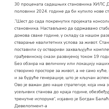
30 процената садашњих становника ХИЛС Де
половини 2024. године да би купило нове с
.”Шест до сада покренутих пројеката консол
становника. Настављамо да одржавамо стаб
домова сваке године, у складу са нашом раз
стварање квалитетних услова за живот. Стан
поставили су оствариви захваљујући компле
грађевинској снази развијеној током 19 годи
Без обзира на величину или локацију наших 
створимо просторе за живот, а не само куће,
и за будуће генерације, што је кључан аспе
Ово је важан део наше стратегије, која има
усељивих станова до краја године, обезбеђ
тренутне испоруке“, изјавио је Богдан Бал
Девелопмент-а