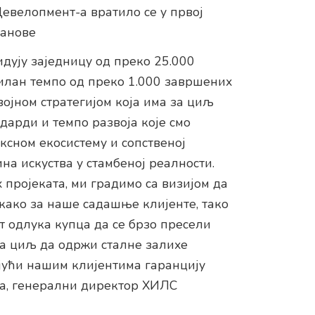
велопмент-а вратило се у првој
танове
идују заједницу од преко 25.000
илан темпо од преко 1.000 завршених
војном стратегијом која има за циљ
дарди и темпо развоја које смо
ксном екосистему и сопственој
на искуства у стамбеној реалности.
пројеката, ми градимо са визијом да
 како за наше садашње клијенте, тако
кт одлука купца да се брзо пресели
 за циљ да одржи сталне залихе
ујући нашим клијентима гаранцију
аћа, генерални директор ХИЛС