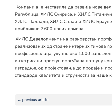
.Компанија је наставила да развија нове ве
Републица, ХИЛС Сунрисе, и ХИЛС Титаниум, 
ХИЛС Паллади, ХИЛС Сплаи и ХИЛС Браунер
приближно 2.600 нових домова
.ХИЛС Девелопмент има разноврстан портфо
реализованих од стране интерних тимова гр
професионалаца, укупно око 1.000 запослених
интегрисани приступ омогућава потпуну ко
изградње, од пројектовања до продаје и пос
стандарде квалитета и стручности за наше 
.
← previous article