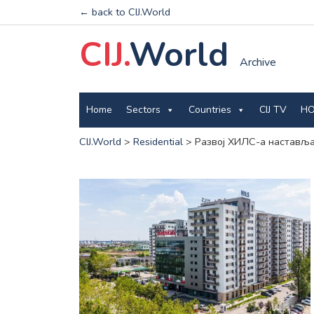
← back to CIJ.World
CIJ.
World
Archive
Home
Sectors
Countries
CIJ TV
HO
CIJ.World
>
Residential
>
Развој ХИЛС-а наставља