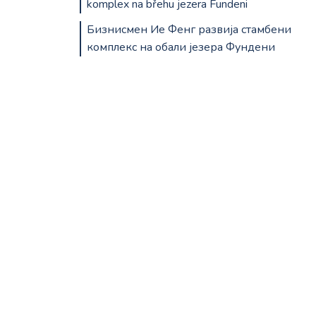
komplex na břehu jezera Fundeni
Бизнисмен Ие Фенг развија стамбени
комплекс на обали језера Фундени