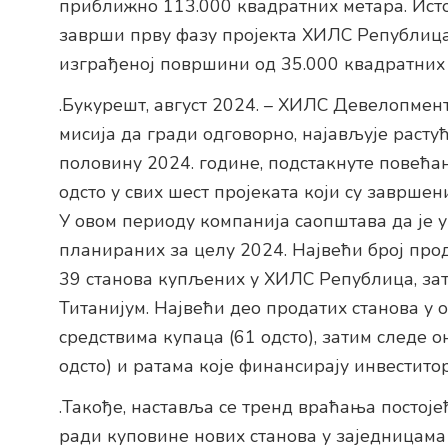
приближно 113.000 квадратних метара. Ист
заврши прву фазу пројекта ХИЛС Републица,
изграђеној површини од 35.000 квадратних
.Букурешт, август 2024. – ХИЛС Девелопмент
мисија да гради одговорно, најављује расту
половину 2024. године, подстакнуте повећа
одсто у свих шест пројеката који су завршен
У овом периоду компанија саопштава да је 
планираних за целу 2024. Највећи број прод
39 станова купљених у ХИЛС Републица, зат
Титанијум. Највећи део продатих станова у
средствима купаца (61 одсто), затим следе 
одсто) и ратама које финансирају инвеститор
.Такође, наставља се тренд враћања постој
ради куповине нових станова у заједницама 