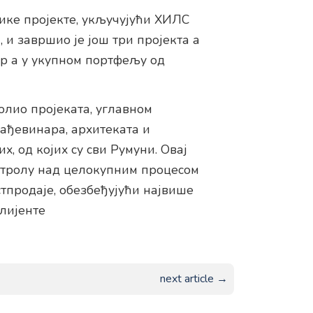
лике пројекте, укључујући ХИЛС
и завршио је још три пројекта а
 а у укупном портфељу од
лио пројеката, углавном
ађевинара, архитеката и
, од којих су сви Румуни. Овај
нтролу над целокупним процесом
тпродаје, обезбеђујући највише
клијенте
next article →