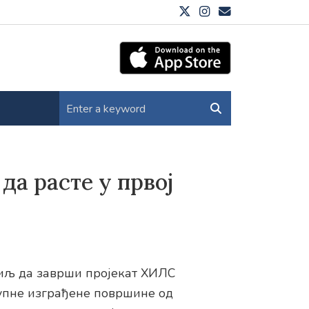
да расте у првој
циљ да заврши пројекат ХИЛС
укупне изграђене површине од