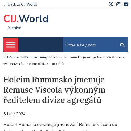
← back to CIJ.World
CIJ.
World
Archive
CIJ.World
>
Manufacturing
>
Holcim Rumunsko jmenuje Remuse Viscola
výkonným ředitelem divize agregátů
Holcim Rumunsko jmenuje
Remuse Viscola výkonným
ředitelem divize agregátů
6 June 2024
Holcim Romania oznamuje jmenování Remuse Viscola do