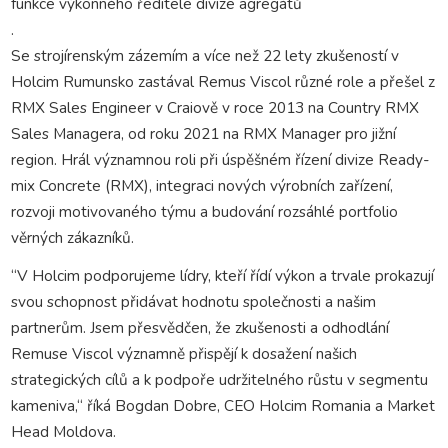
funkce výkonného ředitele divize agregátů
.
Se strojírenským zázemím a více než 22 lety zkušeností v
Holcim Rumunsko zastával Remus Viscol různé role a přešel z
RMX Sales Engineer v Craiově v roce 2013 na Country RMX
Sales Managera, od roku 2021 na RMX Manager pro jižní
region. Hrál významnou roli při úspěšném řízení divize Ready-
mix Concrete (RMX), integraci nových výrobních zařízení,
rozvoji motivovaného týmu a budování rozsáhlé portfolio
věrných zákazníků.
“V Holcim podporujeme lídry, kteří řídí výkon a trvale prokazují
svou schopnost přidávat hodnotu společnosti a našim
partnerům. Jsem přesvědčen, že zkušenosti a odhodlání
Remuse Viscol významně přispějí k dosažení našich
strategických cílů a k podpoře udržitelného růstu v segmentu
kameniva,“ říká Bogdan Dobre, CEO Holcim Romania a Market
Head Moldova.