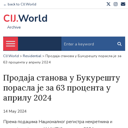
← back to CIJ.World
CIJ.
World
Archive
CIJ.World
>
Residential
>
Продаја станова у Букурешту порасла је за
63 процента у априлу 2024
Продаја станова у Букурешту
порасла је за 63 процента у
априлу 2024
14 May 2024
Према подацима Националног регистра некретнина и