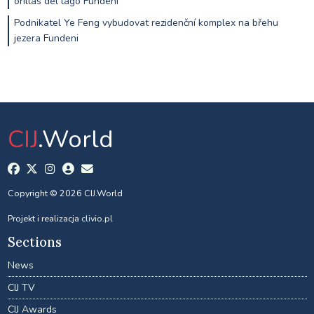
orillas del lago Fundeni
Podnikatel Ye Feng vybudovat rezidenční komplex na břehu
jezera Fundeni
CIJ
.World
Copyright © 2026 CIJ.World
Projekt i realizacja
clivio.pl
Sections
News
CIJ TV
CIJ Awards