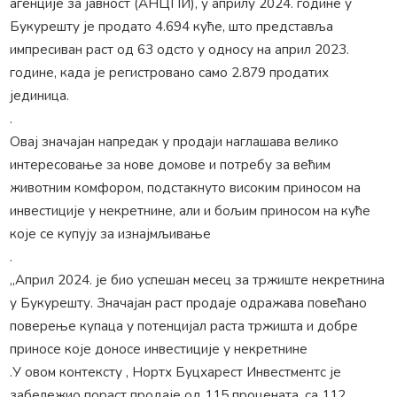
агенције за јавност (АНЦПИ), у априлу 2024. године у
Букурешту је продато 4.694 куће, што представља
импресиван раст од 63 одсто у односу на април 2023.
године, када је регистровано само 2.879 продатих
јединица.
.
Овај значајан напредак у продаји наглашава велико
интересовање за нове домове и потребу за већим
животним комфором, подстакнуто високим приносом на
инвестиције у некретнине, али и бољим приносом на куће
које се купују за изнајмљивање
.
„Април 2024. је био успешан месец за тржиште некретнина
у Букурешту. Значајан раст продаје одражава повећано
поверење купаца у потенцијал раста тржишта и добре
приносе које доносе инвестиције у некретнине
.У овом контексту , Нортх Буцхарест Инвестментс је
забележио пораст продаје од 115 процената, са 112