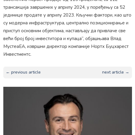
трансакција завршених у априлу 2024, у поређењу са 52
јединице продате у априлу 2023. Кључни фактори, као што
су модерна инфраструктура, централно позиционирање и
приступ основним објектима, настављају да привлаче све
већи број број инвеститора и купаца“, објашњава Влад
МустеаЕА, извршни директор компаније Нортх Буцхарест
Инвестментс.
← previous article
next article →