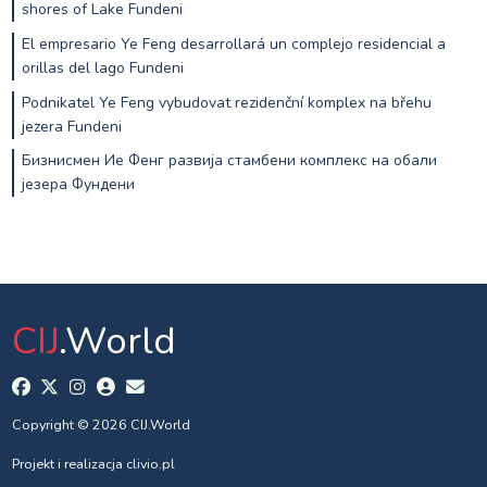
shores of Lake Fundeni
El empresario Ye Feng desarrollará un complejo residencial a
orillas del lago Fundeni
Podnikatel Ye Feng vybudovat rezidenční komplex na břehu
jezera Fundeni
Бизнисмен Ие Фенг развија стамбени комплекс на обали
језера Фундени
CIJ
.World
Copyright © 2026 CIJ.World
Projekt i realizacja
clivio.pl