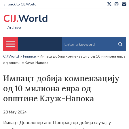
← back to CIJ.World
CIJ.
World
Archive
CIJ.World
>
Finance
>
Импацт добија компензацију од 10 милиона евра
од општине Клуж-Напока
Импацт добија компензацију
од 10 милиона евра од
општине Клуж-Напока
28 May 2024
Импацт Девелопер анд Цонтрацтор добија случај, у