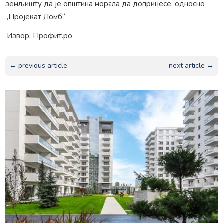
земљишту да је општина морала да допринесе, односно
„Пројекат Ломб“
.Извор: Профит.ро
← previous article
next article →