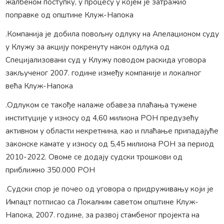
жалбеном поступку, у процесу у којем је затражио
поправке од општине Клуж-Напока
.Компанија је добила повољну одлуку на Апелационом суду
у Клужу за акцију покренуту након одлука од
Специјализовани суд у Клужу поводом раскида уговора
закљученог 2007. године између компаније и локалног
већа Клуж-Напока
.Одлуком се такође налаже обавеза плаћања тужене
институције у износу од 4,60 милиона РОН предузећу
активном у области некретнина, као и плаћање припадајуће
законске камате у износу од 5,45 милиона РОН за период
2010-2022. Овоме се додају судски трошкови од
приближно 350.000 РОН
.Судски спор је почео од уговора о придруживању који је
Импацт потписао са Локалним саветом општине Клуж-
Напока, 2007. године, за развој стамбеног пројекта на