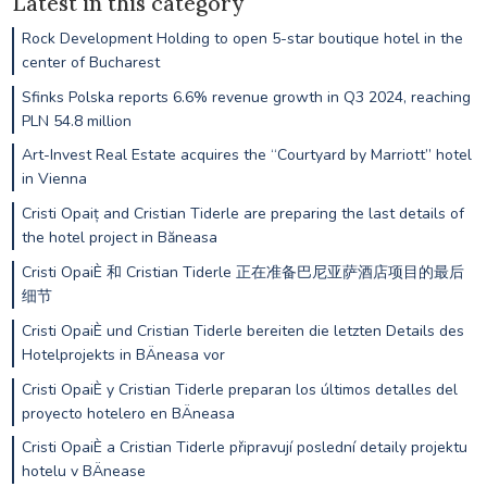
Latest in this category
Rock Development Holding to open 5-star boutique hotel in the
center of Bucharest
Sfinks Polska reports 6.6% revenue growth in Q3 2024, reaching
PLN 54.8 million
Art-Invest Real Estate acquires the “Courtyard by Marriott” hotel
in Vienna
Cristi Opaiț and Cristian Tiderle are preparing the last details of
the hotel project in Băneasa
Cristi OpaiÈ 和 Cristian Tiderle 正在准备巴尼亚萨酒店项目的最后
细节
Cristi OpaiÈ und Cristian Tiderle bereiten die letzten Details des
Hotelprojekts in BÄneasa vor
Cristi OpaiÈ y Cristian Tiderle preparan los últimos detalles del
proyecto hotelero en BÄneasa
Cristi OpaiÈ a Cristian Tiderle připravují poslední detaily projektu
hotelu v BÄnease