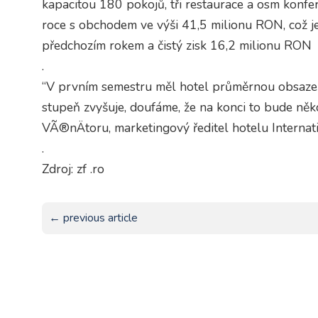
kapacitou 180 pokojů, tři restaurace a osm konfe
roce s obchodem ve výši 41,5 milionu RON, což je
předchozím rokem a čistý zisk 16,2 milionu RON
.
“V prvním semestru měl hotel průměrnou obsazen
stupeň zvyšuje, doufáme, že na konci to bude něk
VÃ®nÄtoru, marketingový ředitel hotelu Internati
.
Zdroj: zf .ro
← previous article