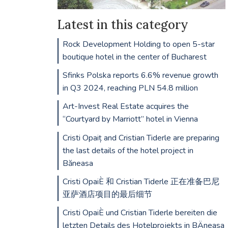
Latest in this category
Rock Development Holding to open 5-star
boutique hotel in the center of Bucharest
Sfinks Polska reports 6.6% revenue growth
in Q3 2024, reaching PLN 54.8 million
Art-Invest Real Estate acquires the
“Courtyard by Marriott” hotel in Vienna
Cristi Opaiț and Cristian Tiderle are preparing
the last details of the hotel project in
Băneasa
Cristi OpaiÈ 和 Cristian Tiderle 正在准备巴尼
亚萨酒店项目的最后细节
Cristi OpaiÈ und Cristian Tiderle bereiten die
letzten Details des Hotelprojekts in BÄneasa