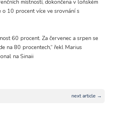
renčních místností, dokončena v loňském
 o 10 procent více ve srovnání s
ost 60 procent. Za červenec a srpen se
de na 80 procentech,“ řekl Marius
onal na Sinaii
next article →