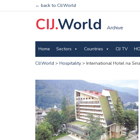
← back to CIJ.World
CIJ.
World
Archive
Home
Sectors
Countries
CIJ TV
HO
CIJ.World
>
Hospitality
>
International Hotel na Sin