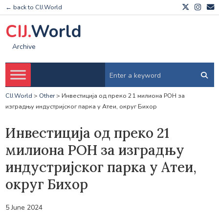
← back to CIJ.World
CIJ.
World
Archive
CIJ.World
>
Other
>
Инвестиција од преко 21 милиона РОН за
изградњу индустријског парка у Атеи, округ Бихор
Инвестиција од преко 21
милиона РОН за изградњу
индустријског парка у Атеи,
округ Бихор
5 June 2024