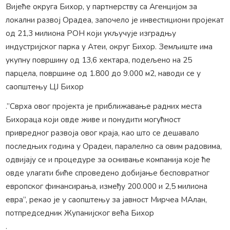
Вијеће округа Бихор, у партнерству са Агенцијом за
локални развој Орадеа, започело је инвестициони пројекат
од 21,3 милиона РОН који укључује изградњу
индустријског парка у Атеи, округ Бихор. Земљиште има
укупну површину од 13,6 хектара, подељено на 25
парцела, површине од 1.800 до 9.000 м2, наводи се у
саопштењу ЦЈ Бихор
.”Сврха овог пројекта је приближавање радних места
Бихораца који овде живе и понудити могућност
привредног развоја овог краја, као што се дешавало
последњих година у Орадеи, паралелно са овим радовима,
одвијају се и процедуре за оснивање компанија које ће
овде улагати биће спроведено добијање бесповратног
европског финансирања, између 200.000 и 2,5 милиона
евра”, рекао је у саопштењу за јавност Мирчеа МАлан,
потпредседник Жупанијског већа Бихор
.