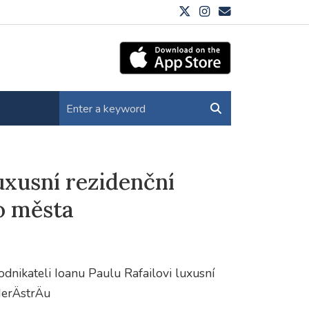
luxusní rezidenční
o města
ikateli Ioanu Paulu Rafailovi luxusní
HerÄstrÄu