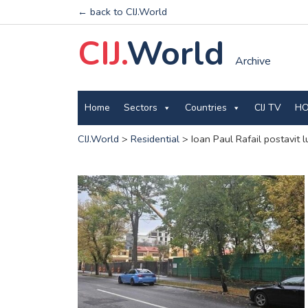
← back to CIJ.World
CIJ.
World
Archive
Home
Sectors
Countries
CIJ TV
HO
CIJ.World
>
Residential
>
Ioan Paul Rafail postavit 