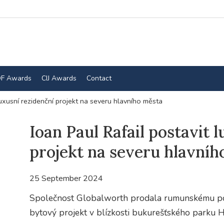
F Awards
CIJ Awards
Contact
luxusní rezidenční projekt na severu hlavního města
Ioan Paul Rafail postavit 
projekt na severu hlavníh
25 September 2024
Společnost Globalworth prodala rumunskému podn
bytový projekt v blízkosti bukurešťského parku 