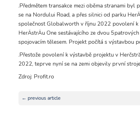
.Předmětem transakce mezi oběma stranami byl p
se na Nordului Road, a přes silnici od parku He
společnost Globalworth v říjnu 2022 povolení k 
HerÄstrÄu One sestávajícího ze dvou 5patrových 
spojovacím tělesem. Projekt počítá s výstavbou 
.Přestože povolení k výstavbě projektu v Herčstr
2022, teprve nyní se na zemi objevily první stroje
Zdroj: Profit.ro
← previous article