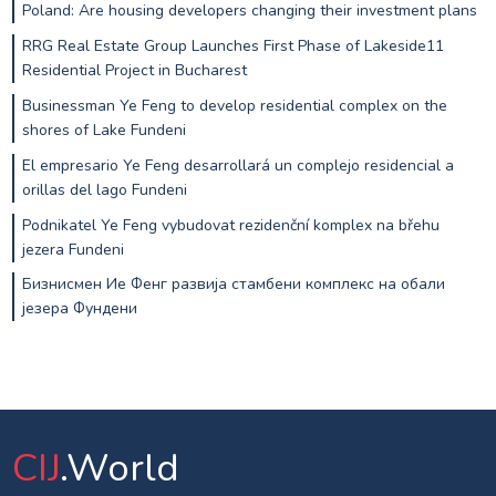
Poland: Are housing developers changing their investment plans
RRG Real Estate Group Launches First Phase of Lakeside11
Residential Project in Bucharest
Businessman Ye Feng to develop residential complex on the
shores of Lake Fundeni
El empresario Ye Feng desarrollará un complejo residencial a
orillas del lago Fundeni
Podnikatel Ye Feng vybudovat rezidenční komplex na břehu
jezera Fundeni
Бизнисмен Ие Фенг развија стамбени комплекс на обали
језера Фундени
CIJ
.World